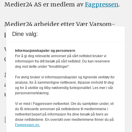
Medier24 AS er medlem av
Fagpressen
.
Medier24 arbeider etter Vær Varsom-
plakatens regler for god presseskikk.
Dine valg:
Vi bruker KI-verktøy som ChatGPT,
Informasjonskapsler og personvern
For å gi deg relevante annonser på vårt nettsted bruker vi
Claude, og Gemini i journalistikken vår.
informasjon fra ditt besøk på vårt nettsted. Du kan reservere
deg mot dette under "Innstillinger".
Medier24s redaksjon har alltid det fulle
For øvrig bruker vi informasjonskapsler og lignende verktøy for
analyse, for å sammenligne nettlesere, tilpasse innhold til deg
ansvar for publisert innhold, med eller
og for å utvikle og tilby nødvendig funksjonalitet. Les mer i vår
uten bruk av kunstig intelligens.
personvernerklæring.
Vi er med i Fagpressen-nettverket. Om du samtykker under, vil
du få relevante annonser på nettstedene til medlemmene i
nettverket basert på informasjon fra dine besøk på tvers av
disse nettstedene. En oversikt over medlemmene finner du på
Fagpressen.no.