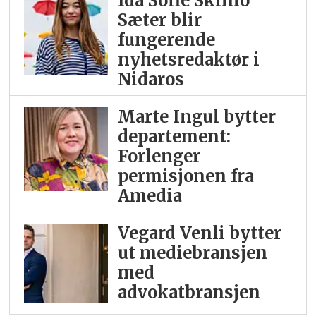
Ida Sofie Skinlo
Sæter blir
fungerende
nyhetsredaktør i
Nidaros
Marte Ingul bytter
departement:
Forlenger
permisjonen fra
Amedia
Vegard Venli bytter
ut mediebransjen
med
advokatbransjen