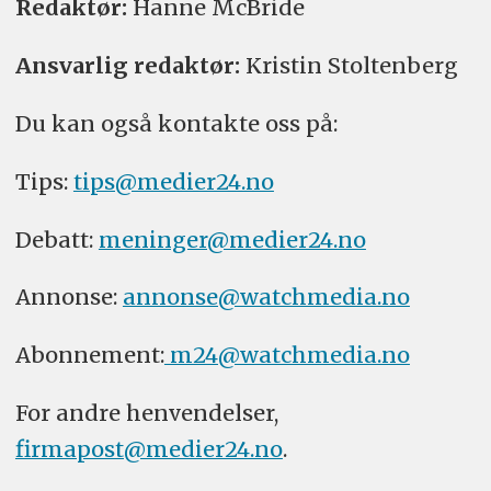
Redaktør:
Hanne McBride
Ansvarlig redaktør:
Kristin Stoltenberg
Du kan også kontakte oss på:
Tips:
tips@medier24.no
Debatt:
meninger@medier24.no
Annonse:
annonse@watchmedia.no
Abonnement:
m24@watchmedia.no
For andre henvendelser,
firmapost@medier24.no
.