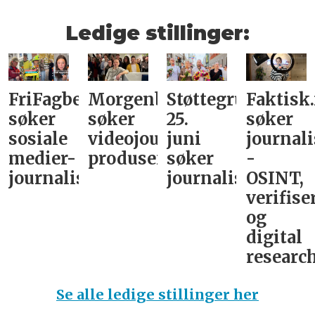
Ledige stillinger:
FriFagbevegelse
Morgenbladet
Støttegruppa
Faktisk
søker
søker
25.
søker
sosiale
videojournalist/podkast-
juni
journali
medier-
produsent
søker
-
journalist
journalist
OSINT,
verifise
og
digital
research
Se alle ledige stillinger her