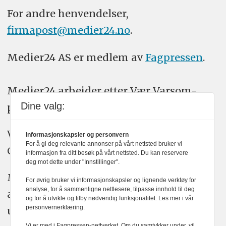
For andre henvendelser,
firmapost@medier24.no
.
Medier24 AS er medlem av
Fagpressen
.
Medier24 arbeider etter Vær Varsom-
Dine valg:
plakatens regler for god presseskikk.
Vi bruker KI-verktøy som ChatGPT,
Informasjonskapsler og personvern
For å gi deg relevante annonser på vårt nettsted bruker vi
Claude, og Gemini i journalistikken vår.
informasjon fra ditt besøk på vårt nettsted. Du kan reservere
deg mot dette under "Innstillinger".
Medier24s redaksjon har alltid det fulle
For øvrig bruker vi informasjonskapsler og lignende verktøy for
analyse, for å sammenligne nettlesere, tilpasse innhold til deg
ansvar for publisert innhold, med eller
og for å utvikle og tilby nødvendig funksjonalitet. Les mer i vår
personvernerklæring.
uten bruk av kunstig intelligens.
Vi er med i Fagpressen-nettverket. Om du samtykker under, vil