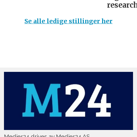
research
Se alle ledige stillinger her
Medier24 drives av Medier24 AS.