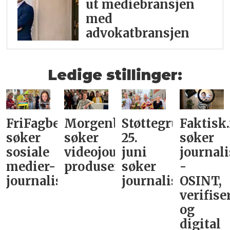
ut mediebransjen
med
advokatbransjen
Ledige stillinger:
FriFagbevegelse
Morgenbladet
Støttegruppa
Faktisk
søker
søker
25.
søker
sosiale
videojournalist/podkast-
juni
journali
medier-
produsent
søker
-
journalist
journalist
OSINT,
verifise
og
digital