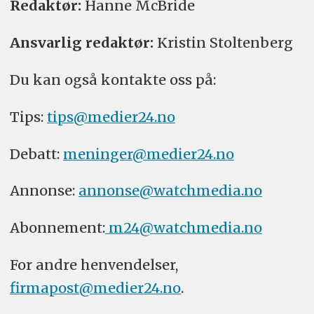
Redaktør:
Hanne McBride
Ansvarlig redaktør:
Kristin Stoltenberg
Du kan også kontakte oss på:
Tips:
tips@medier24.no
Debatt:
meninger@medier24.no
Annonse:
annonse@watchmedia.no
Abonnement:
m24@watchmedia.no
For andre henvendelser,
firmapost@medier24.no
.