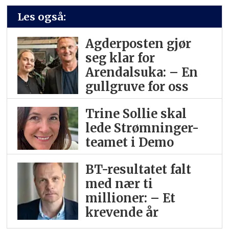
Les også:
Agderposten gjør
seg klar for
Arendalsuka: – En
gullgruve for oss
Trine Sollie skal
lede Strømninger-
teamet i Demo
BT-resultatet falt
med nær ti
millioner: – Et
krevende år