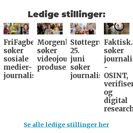
Ledige stillinger:
FriFagbevegelse
Morgenbladet
Støttegruppa
Faktisk
søker
søker
25.
søker
sosiale
videojournalist/podkast-
juni
journali
medier-
produsent
søker
-
journalist
journalist
OSINT,
verifise
og
digital
research
Se alle ledige stillinger her