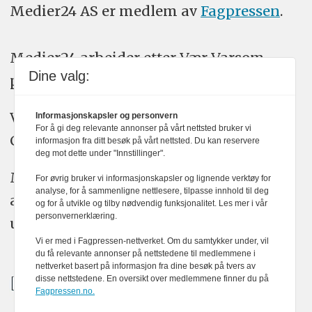
Medier24 AS er medlem av
Fagpressen
.
Medier24 arbeider etter Vær Varsom-
Dine valg:
plakatens regler for god presseskikk.
Vi bruker KI-verktøy som ChatGPT,
Informasjonskapsler og personvern
For å gi deg relevante annonser på vårt nettsted bruker vi
Claude, og Gemini i journalistikken vår.
informasjon fra ditt besøk på vårt nettsted. Du kan reservere
deg mot dette under "Innstillinger".
Medier24s redaksjon har alltid det fulle
For øvrig bruker vi informasjonskapsler og lignende verktøy for
analyse, for å sammenligne nettlesere, tilpasse innhold til deg
ansvar for publisert innhold, med eller
og for å utvikle og tilby nødvendig funksjonalitet. Les mer i vår
personvernerklæring.
uten bruk av kunstig intelligens.
Vi er med i Fagpressen-nettverket. Om du samtykker under, vil
du få relevante annonser på nettstedene til medlemmene i
nettverket basert på informasjon fra dine besøk på tvers av
disse nettstedene. En oversikt over medlemmene finner du på
Fagpressen.no.