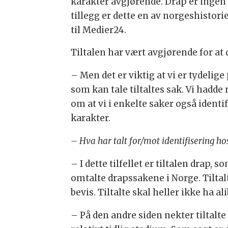
karakter avgjørende. Drap er ingen p
tillegg er dette en av norgeshistor
til Medier24.
Tiltalen har vært avgjørende for at d
– Men det er viktig at vi er tydelig
som kan tale tiltaltes sak. Vi hadd
om at vi i enkelte saker også identi
karakter.
– Hva har talt for/mot identifisering ho
– I dette tilfellet er tiltalen drap
omtalte drapssakene i Norge. Tiltalte
bevis. Tiltalte skal heller ikke ha al
– På den andre siden nekter tiltalte 