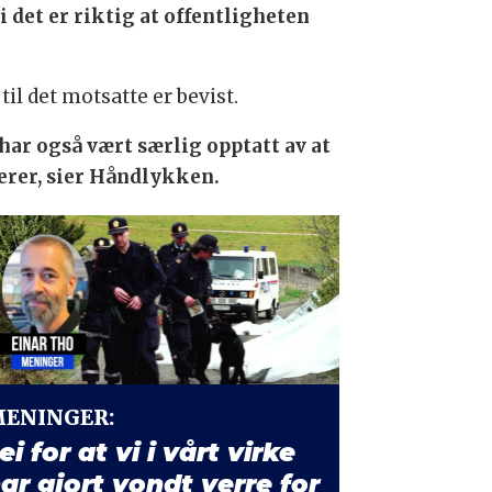
 det er riktig at offentligheten
il det motsatte er bevist.
 har også vært særlig opptatt av at
erer, sier Håndlykken.
ENINGER:
ei for at vi i vårt virke
ar gjort vondt verre for