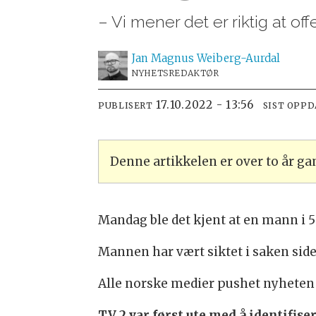
– Vi mener det er riktig at off
Jan Magnus
Weiberg-Aurdal
NYHETSREDAKTØR
17.10.2022 - 13:56
PUBLISERT
SIST OPP
Denne artikkelen er over to år g
Mandag ble det kjent at en mann i 50
Mannen har vært siktet i saken siden
Alle norske medier pushet nyheten
TV 2 var først ute med å identifise