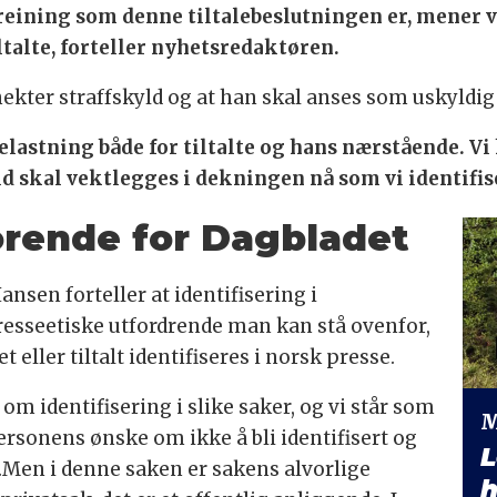
reining som denne tiltalebeslutningen er, mener vi
iltalte, forteller nyhetsredaktøren.
ekter straffskyld og at han skal anses som uskyldig t
elastning både for tiltalte og hans nærstående. Vi
 skal vektlegges i dekningen nå som vi identifis
jørende for Dagbladet
nsen forteller at identifisering i
resseetiske utfordrende man kan stå ovenfor,
t eller tiltalt identifiseres i norsk presse.
m identifisering i slike saker, og vi står som
M
rsonens ønske om ikke å bli identifisert og
L
.Men i denne saken er sakens alvorlige
h