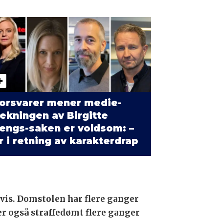
orsvarer mener medie­
ekningen av Birgitte
engs-saken er voldsom: –
r i retning av karakterdrap
vis. Domstolen har flere ganger
er også straffedømt flere ganger