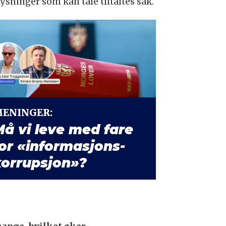
lysninger som kan tale tiltaltes sak.
ENINGER:
å vi leve med fare
or «informasjons­
korrupsjon»?