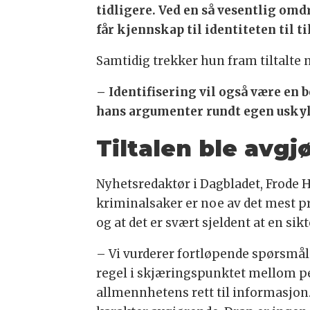
tidligere. Ved en så vesentlig omd
får kjennskap til identiteten til t
Samtidig trekker hun fram tiltalte n
– Identifisering vil også være en b
hans argumenter rundt egen uskyld
Tiltalen ble avg
Nyhetsredaktør i Dagbladet, Frode Ha
kriminalsaker er noe av det mest p
og at det er svært sjeldent at en sikte
– Vi vurderer fortløpende spørsmål o
regel i skjæringspunktet mellom pe
allmennhetens rett til informasjon