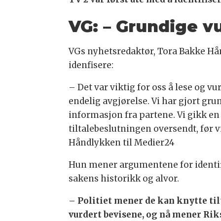
VG: – Grundige v
VGs nyhetsredaktør, Tora Bakke Hån
idenfisere:
– Det var viktig for oss å lese og vur
endelig avgjørelse. Vi har gjort gru
informasjon fra partene. Vi gikk en s
tiltalebeslutningen oversendt, før vi
Håndlykken til Medier24
Hun mener argumentene for identifi
sakens historikk og alvor.
– Politiet mener de kan knytte ti
vurdert bevisene, og nå mener Riks