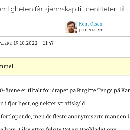
entligheten får kjennskap til identiteten til t
Kent
Olsen
JOURNALIST
19.10.2022 - 11:47
DATERT
ammel.
-årene er tiltalt for drapet på Birgitte Tengs på Ka
 i fjor høst, og nekter straffskyld.
 fortløpende, men de fleste anonymiserte mannen i
re ham. Like etter fulgte VG og Dagbladet opp.