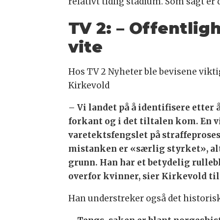
relativt tidlig stadium. Som sagt er
TV 2: – Offentlig
vite
Hos TV 2 Nyheter ble bevisene viktig
Kirkevold
– Vi landet på å identifisere etter
forkant og i det tiltalen kom. En v
varetektsfengslet på straffeproses
mistanken er «særlig styrket», al
grunn. Han har et betydelig rulleb
overfor kvinner, sier Kirkevold ti
Han understreker også det historisk