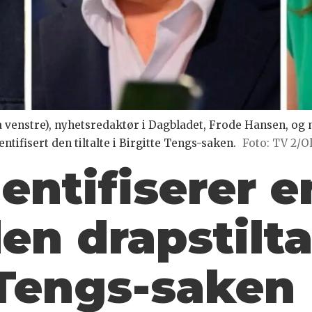
ra venstre), nyhetsredaktør i Dagbladet, Frode Hansen, og
ntifisert den tiltalte i Birgitte Tengs-saken.
Foto: TV 2/O
entifiserer e
n drapstiltal
 Tengs-saken