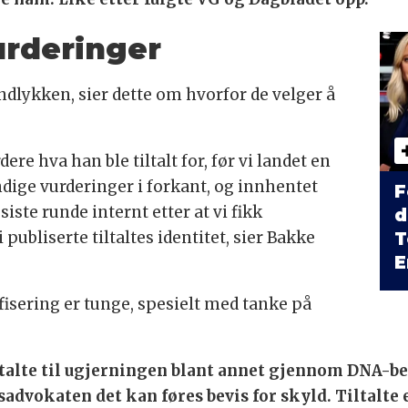
urderinger
dlykken, sier dette om hvorfor de velger å
dere hva han ble tiltalt for, før vi landet en
ndige vurderinger i forkant, og innhentet
F
iste runde internt etter at vi fikk
d
 publiserte tiltaltes identitet, sier Bakke
T
E
sering er tunge, spesielt med tanke på
ltalte til ugjerningen blant annet gjennom DNA-be
advokaten det kan føres bevis for skyld. Tiltalte 