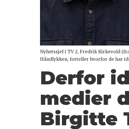
Nyhetssjef i TV 2, Fredrik Kirkevold (f
Håndlykken, forteller hvorfor de har ide
Derfor id
medier de
Birgitte