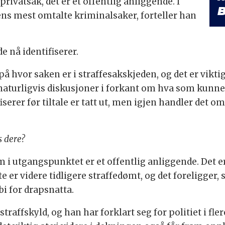
rivatsak, det er et offentlig anliggende. I
B
iens mest omtalte kriminalsaker, forteller han
e nå identifiserer.
e på hvor saken er i straffesakskjeden, og det er vikt
e naturligvis diskusjoner i forkant om hva som kunne
fiserer før tiltale er tatt ut, men igjen handler det 
s dere?
, som i utgangspunktet er et offentlig anliggende. De
 er videre tidligere straffedømt, og det foreligger, s
ibi for drapsnatta.
straffskyld, og han har forklart seg for politiet i fle