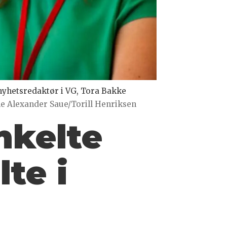
 nyhetsredaktør i VG, Tora Bakke
le Alexander Saue/Torill Henriksen
nkelte
te i