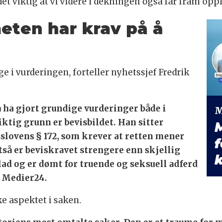
 det viktig at vi videre i dekningen også får fram opp
heten har krav på å
e i vurderingen, forteller nyhetssjef Fredrik
 å ha gjort grundige vurderinger både i
M
iktig grunn er bevisbildet. Han sitter
M
slovens § 172, som krever at retten mener
f
tså er beviskravet strengere enn skjellig
lad og er dømt for truende og seksuell adferd
l Medier24.
e aspektet i saken.