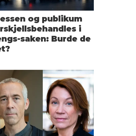
ressen og publikum
rskjells­behandles i
ngs-saken: Burde de
et?