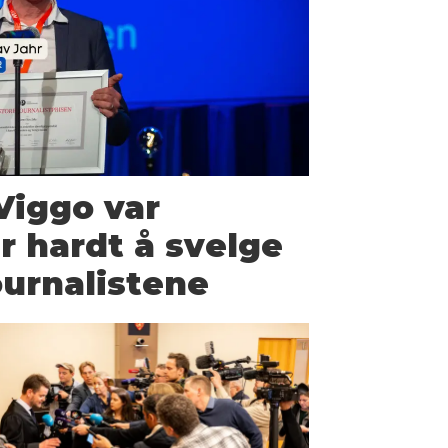
Viggo var
r hardt å svelge
ournalistene