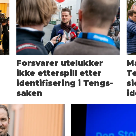
Forsvarer utelukker
Ma
l
ikke etterspill etter
Te
identifisering i Tengs-
s
saken
id