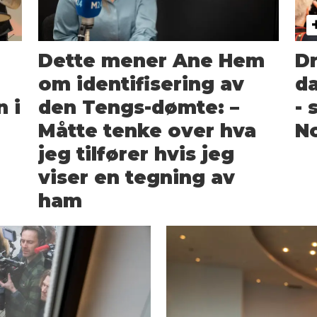
Dette mener Ane Hem
Dr
om identifisering av
d
n i
den Tengs-dømte: –
- 
Måtte tenke over hva
N
jeg tilfører hvis jeg
viser en tegning av
ham