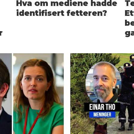
Hva om mediene hadde
T
identifisert fetteren?
Et
be
r
ga