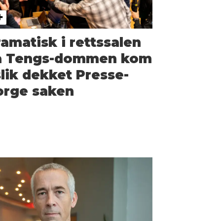
amatisk i rettssalen
a Tengs-dommen kom
slik dekket Presse-
orge saken