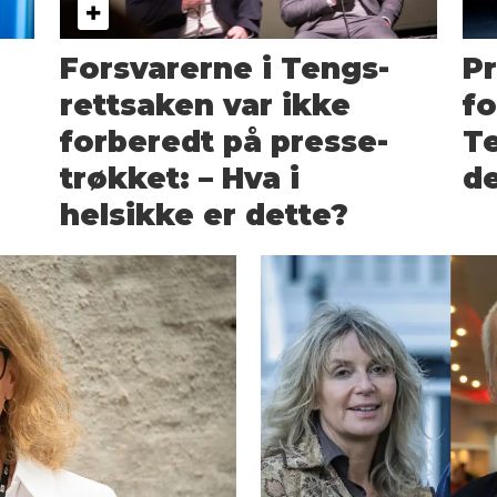
Forsvarerne i Tengs-
P
rettsaken var ikke
fo
forberedt på presse­
Te
trøkket: – Hva i
d
helsikke er dette?