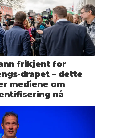
nn frikjent for
ngs-drapet – dette
ier mediene om
entifisering nå