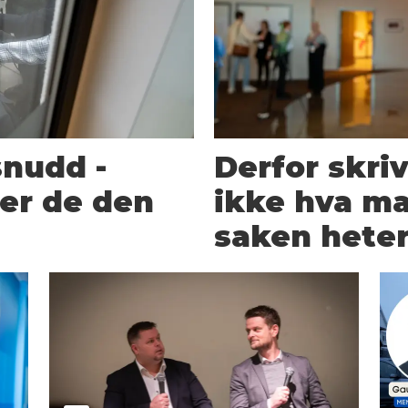
snudd -
Derfor skriv
rer de den
ikke hva ma
saken hete