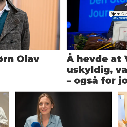
jørn Olav
Å hevde at 
uskyldig, va
– også for j