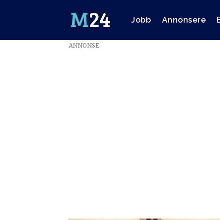
Jobb
Annonsere
ANNONSE
Emne:
birgitte
tengs-
saken