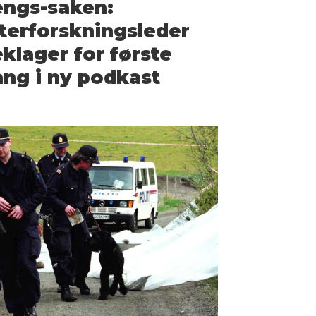
engs-saken:
terforsknings­leder
klager for første
ng i ny podkast