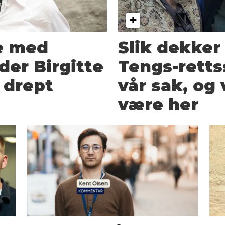
e med
Slik dekker
der Birgitte
Tengs-retts
 drept
vår sak, og 
være her