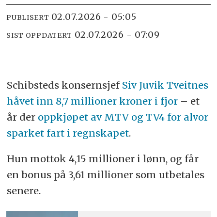
02.07.2026 - 05:05
PUBLISERT
02.07.2026 - 07:09
SIST OPPDATERT
Schibsteds konsernsjef
Siv Juvik Tveitnes
håvet inn 8,7 millioner kroner i fjor
– et
år der
oppkjøpet av MTV og TV4 for alvor
sparket fart i regnskapet
.
Hun mottok 4,15 millioner i lønn, og får
en bonus på 3,61 millioner som utbetales
senere.