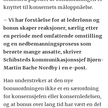
knyttet til konsernets måloppnåelse.
– Vi har forståelse for at lederlønn og
bonus skaper reaksjoner, særlig etter
en periode med omfattende omstilling
og en nedbemanningsprosess som
berørte mange ansatte, skriver
Schibsteds kommunikasjons­sjef Bjørn-
Martin Bache Nordby i en e-post.
Han understreker at den nye
bonusordningen ikke er en særordning
for konsernsjefen eller konsernledelsen,
og at bonus over lang tid har vært en del