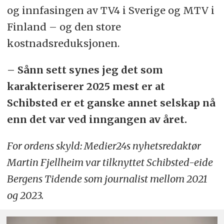
og innfasingen av TV4 i Sverige og MTV i
Finland – og den store
kostnadsreduksjonen.
– Sånn sett synes jeg det som
karakteriserer 2025 mest er at
Schibsted er et ganske annet selskap nå
enn det var ved inngangen av året.
For ordens skyld: Medier24s nyhetsredaktør
Martin Fjellheim var tilknyttet Schibsted-eide
Bergens Tidende som journalist mellom 2021
og 2023.