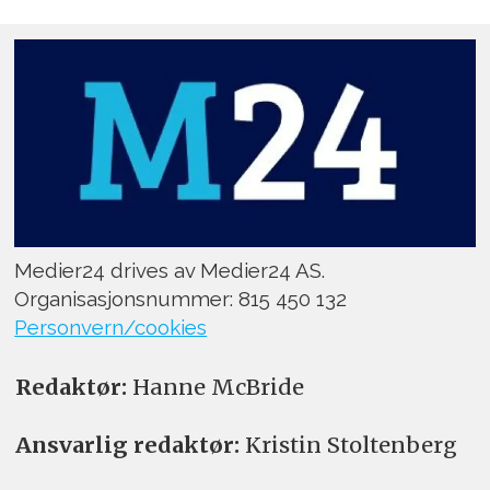
Medier24 drives av Medier24 AS.
Organisasjonsnummer: 815 450 132
Personvern/cookies
Redaktør:
Hanne McBride
Ansvarlig redaktør:
Kristin Stoltenberg