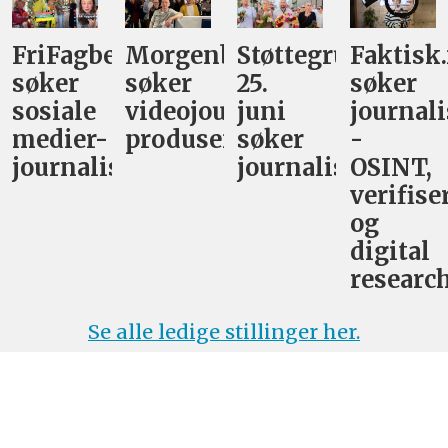
FriFagbevegelse
Morgenbladet
Støttegruppa
Faktisk
søker
søker
25.
søker
sosiale
videojournalist/podkast-
juni
journali
medier-
produsent
søker
-
journalist
journalist
OSINT,
verifise
og
digital
research
Se alle ledige stillinger her.