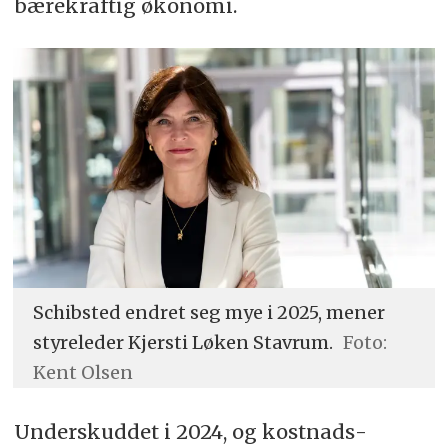
bærekraftig økonomi.
Schibsted endret seg mye i 2025, mener
styreleder Kjersti Løken Stavrum.
Foto:
Kent Olsen
Underskuddet i 2024, og kostnads­