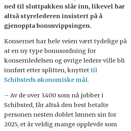
ned til sluttpakken slår inn, likevel har
altså styrelederen insistert på å
gjenoppta bonusvippsingen.
Konsernet har hele veien vært tydelige på
at en ny type bonusordning for
konsernledelsen og øvrige ledere ville bli
innført etter splitten, knyttet
til
Schibsteds økonomiske mål
.
– Av de over 3.400 som nå jobber i
Schibsted, får altså den best betalte
personen nesten doblet lønnen sin for
2025, et år veldig mange opplevde som