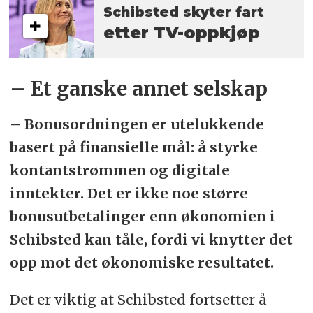
Schibsted skyter fart
etter TV-oppkjøp
– Et ganske annet selskap
– Bonusordningen er utelukkende
basert på finansielle mål: å styrke
kontantstrømmen og digitale
inntekter. Det er ikke noe større
bonusutbetalinger enn økonomien i
Schibsted kan tåle, fordi vi knytter det
opp mot det økonomiske resultatet.
Det er viktig at Schibsted fortsetter å