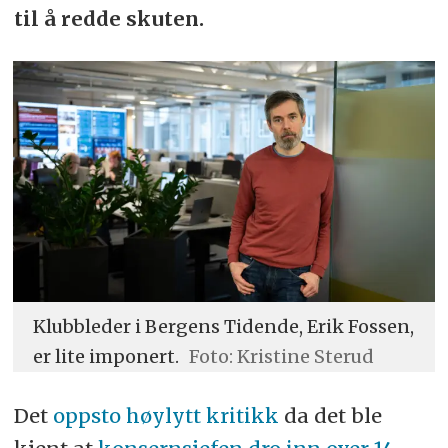
til å redde skuten.
Klubbleder i Bergens Tidende, Erik Fossen,
er lite imponert.
Foto: Kristine Sterud
Det
oppsto høylytt kritikk
da det ble