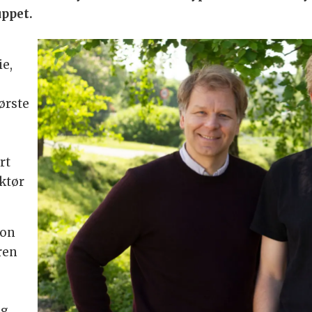
uppet.
ie,
første
rt
ktør
 on
ren
og