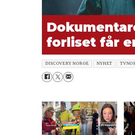
Dokumentare
forliset får 
DISCOVERY NORGE
NYHET
TVNO