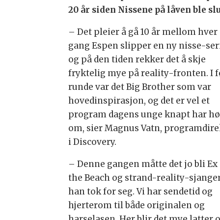
20 år siden Nissene på låven ble sl
– Det pleier å gå 10 år mellom hver
gang Espen slipper en ny nisse-ser
og på den tiden rekker det å skje
fryktelig mye på reality-fronten. I 
runde var det Big Brother som var
hovedinspirasjon, og det er vel et
program dagens unge knapt har hø
om, sier Magnus Vatn, programdire
i Discovery.
– Denne gangen måtte det jo bli Ex
the Beach og strand-reality-sjange
han tok for seg. Vi har sendetid og
hjerterom til både originalen og
harselasen. Her blir det mye latter 