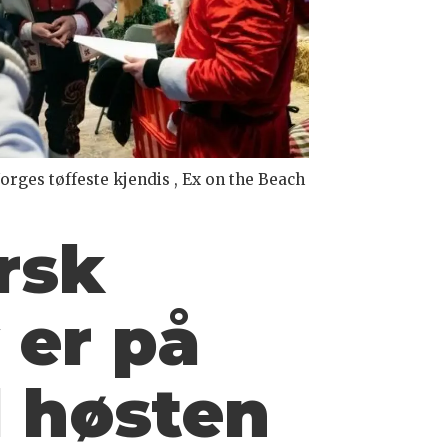
orges tøffeste kjendis , Ex on the Beach
rsk
 er på
l høsten