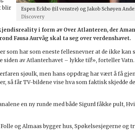
 blir
Espen Eckbo (til venstre) og Jakob Schøyen Ande
Discovery
kjendisreality i form av Over Atlanteren, der Aman
ond Fausa Aurvåg skal ta seg over verdenshavet.
er som har som eneste fellesnevner at de ikke kan s
 siden av Atlanterhavet – lykke til!», forteller Vatn.
 erfaren sjøulk, men hans oppdrag har vært å få gje
, så får TV-bildene vise hva som faktisk skjedde der u
nalene en ny runde med både Sigurd fåkke pult, Hvit
m Folle og Almaas bygger hus, Spøkelsesjegerne og t