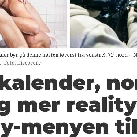
ler byr på denne høsten (øverst fra venstre): 71° nord – N
.
Foto: Discovery
kalender, no
 mer reality
y-menyen ti