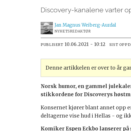
Discovery-kanalene varter o
Jan Magnus
Weiberg-Aurdal
NYHETSREDAKTØR
10.06.2021 - 10:12
PUBLISERT
SIST OPP
Denne artikkelen er over to år g
Norsk humor, en gammel julekalend
stikkordene for Discoverys høstm
Konsernet kjører blant annet opp e
deltagerne vise hud i Hellas - og i
Komiker Espen Eckbo lanserer på s