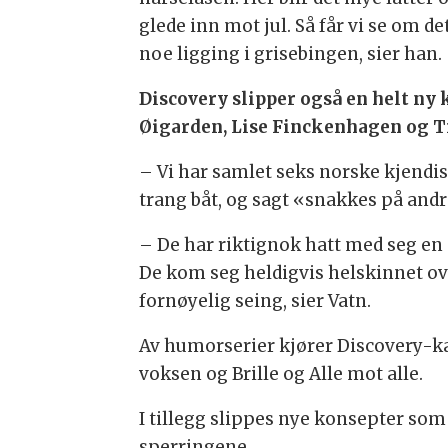
glede inn mot jul. Så får vi se om det
noe ligging i grisebingen, sier han.
Discovery slipper også en helt ny 
Øigarden, Lise Finckenhagen og Tr
– Vi har samlet seks norske kjendis
trang båt, og sagt «snakkes på andre
– De har riktignok hatt med seg en
De kom seg heldigvis helskinnet over
fornøyelig seing, sier Vatn.
Av humorserier kjører Discovery-ka
voksen og Brille og Alle mot alle.
I tillegg slippes nye konsepter so
sperringene.