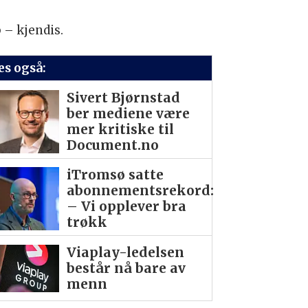
 – kjendis.
es også:
Sivert Bjørnstad
ber mediene være
mer kritiske til
Document.no
iTromsø satte
abonnementsrekord:
– Vi opplever bra
trøkk
Viaplay-ledelsen
består nå bare av
menn