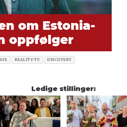
n om Estonia-
en oppfølger
RGE
REALITY-TV
DISCOVERY
Ledige stillinger: