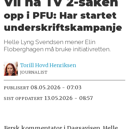
Vil ha TV 2-saken
opp i PFU:
Har startet
underskriftskampanje
Helle Lyng Svendsen mener Elin
Floberghagen må bruke initiativretten.
Torill Hovd
Henriksen
JOURNALIST
08.05.2026 - 07:03
PUBLISERT
13.05.2026 - 08:57
SIST OPPDATERT
Fersk kommentator i Dagsavisen, Helle