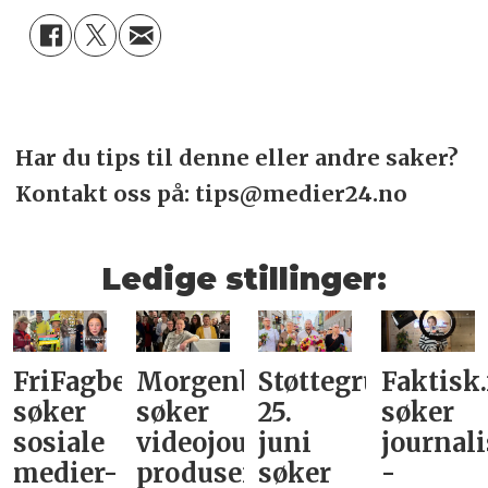
Har du tips til denne eller andre saker?
Kontakt oss på: tips@medier24.no
Ledige stillinger:
FriFagbevegelse
Morgenbladet
Støttegruppa
Faktisk
søker
søker
25.
søker
sosiale
videojournalist/podkast-
juni
journali
medier-
produsent
søker
-