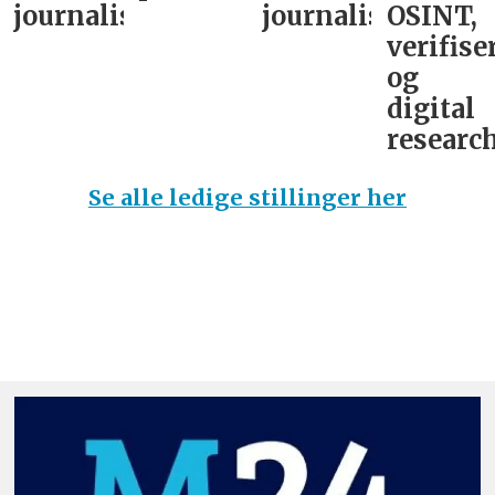
journalist
journalist
OSINT,
verifise
og
digital
research
Se alle ledige stillinger her