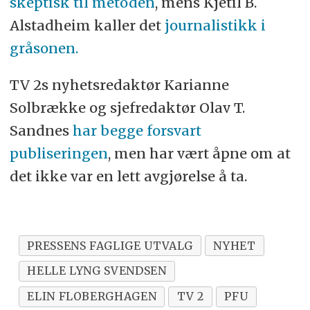
skeptisk til metoden
, mens Kjetil B.
Alstadheim kaller det
journalistikk i
gråsonen.
TV 2s nyhetsredaktør Karianne
Solbrække og sjefredaktør Olav T.
Sandnes
har begge forsvart
publiseringen
, men har vært åpne om at
det ikke var en lett avgjørelse å ta.
PRESSENS FAGLIGE UTVALG
NYHET
HELLE LYNG SVENDSEN
ELIN FLOBERGHAGEN
TV 2
PFU