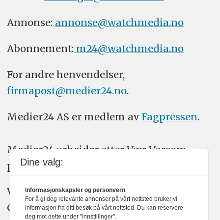
Annonse:
annonse@watchmedia.no
Abonnement:
m24@watchmedia.no
For andre henvendelser,
firmapost@medier24.no
.
Medier24 AS er medlem av
Fagpressen
.
Medier24 arbeider etter Vær Varsom-
Dine valg:
plakatens regler for god presseskikk.
Vi bruker KI-verktøy som ChatGPT,
Informasjonskapsler og personvern
For å gi deg relevante annonser på vårt nettsted bruker vi
Claude, og Gemini i journalistikken vår.
informasjon fra ditt besøk på vårt nettsted. Du kan reservere
deg mot dette under "Innstillinger".