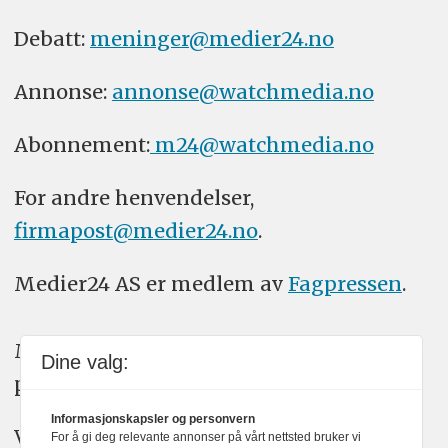
Debatt:
meninger@medier24.no
Annonse:
annonse@watchmedia.no
Abonnement:
m24@watchmedia.no
For andre henvendelser,
firmapost@medier24.no
.
Medier24 AS er medlem av
Fagpressen
.
Medier24 arbeider etter Vær Varsom-
Dine valg:
plakatens regler for god presseskikk.
Informasjonskapsler og personvern
Vi bruker KI-verktøy som ChatGPT,
For å gi deg relevante annonser på vårt nettsted bruker vi