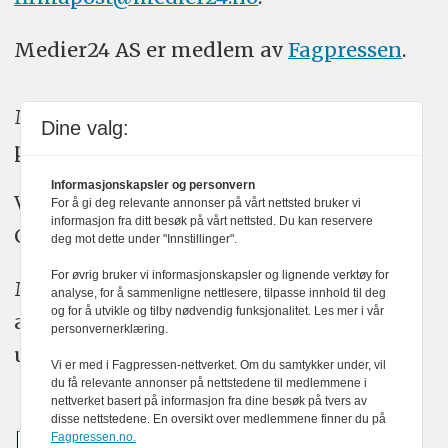
Medier24 AS er medlem av
Fagpressen
.
Medier24 arbeider etter Vær Varsom-
Dine valg:
plakatens regler for god presseskikk.
Informasjonskapsler og personvern
Vi bruker KI-verktøy som ChatGPT,
For å gi deg relevante annonser på vårt nettsted bruker vi
informasjon fra ditt besøk på vårt nettsted. Du kan reservere
Claude, og Gemini i journalistikken vår.
deg mot dette under "Innstillinger".
For øvrig bruker vi informasjonskapsler og lignende verktøy for
Medier24s redaksjon har alltid det fulle
analyse, for å sammenligne nettlesere, tilpasse innhold til deg
og for å utvikle og tilby nødvendig funksjonalitet. Les mer i vår
ansvar for publisert innhold, med eller
personvernerklæring.
uten bruk av kunstig intelligens.
Vi er med i Fagpressen-nettverket. Om du samtykker under, vil
du få relevante annonser på nettstedene til medlemmene i
nettverket basert på informasjon fra dine besøk på tvers av
disse nettstedene. En oversikt over medlemmene finner du på
Fagpressen.no.