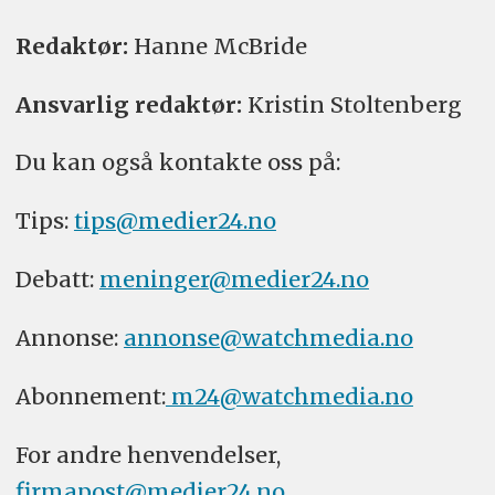
Redaktør:
Hanne McBride
Ansvarlig redaktør:
Kristin Stoltenberg
Du kan også kontakte oss på:
Tips:
tips@medier24.no
Debatt:
meninger@medier24.no
Annonse:
annonse@watchmedia.no
Abonnement:
m24@watchmedia.no
For andre henvendelser,
firmapost@medier24.no
.