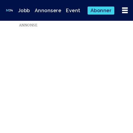
Jobb
Annonsere
Event
Abonner
Emne:
ANNONSE
are
sende
osen