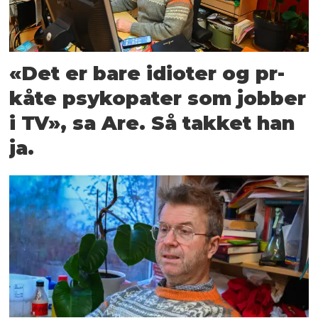
«Det er bare idioter og pr-
kåte psykopater som jobber
i TV», sa Are. Så takket han
ja.