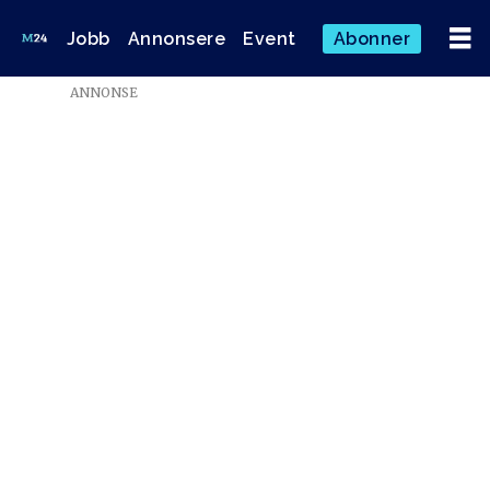
Jobb
Annonsere
Event
Abonner
Emne:
ANNONSE
bård
idås