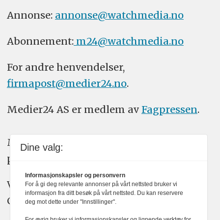
Annonse:
annonse@watchmedia.no
Abonnement:
m24@watchmedia.no
For andre henvendelser,
firmapost@medier24.no
.
Medier24 AS er medlem av
Fagpressen
.
Medier24 arbeider etter Vær Varsom-
Dine valg:
plakatens regler for god presseskikk.
Informasjonskapsler og personvern
Vi bruker KI-verktøy som ChatGPT,
For å gi deg relevante annonser på vårt nettsted bruker vi
informasjon fra ditt besøk på vårt nettsted. Du kan reservere
Claude, og Gemini i journalistikken vår.
deg mot dette under "Innstillinger".
For øvrig bruker vi informasjonskapsler og lignende verktøy for