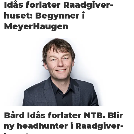
Idås forlater Raadgiver­
huset: Begynner i
MeyerHaugen
Bård Idås forlater NTB. Blir
ny head­hunter i Raadgiver­