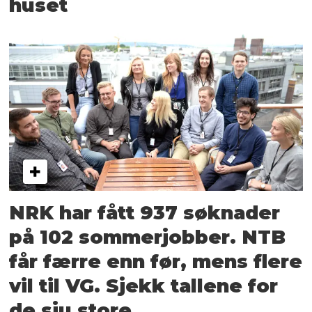
huset
NRK har fått 937 søknader
på 102 sommerjobber. NTB
får færre enn før, mens flere
vil til VG. Sjekk tallene for
de sju store