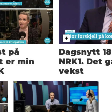
t på
Dags­nytt 18 
t er min
NRK1. Det g
RK
vekst