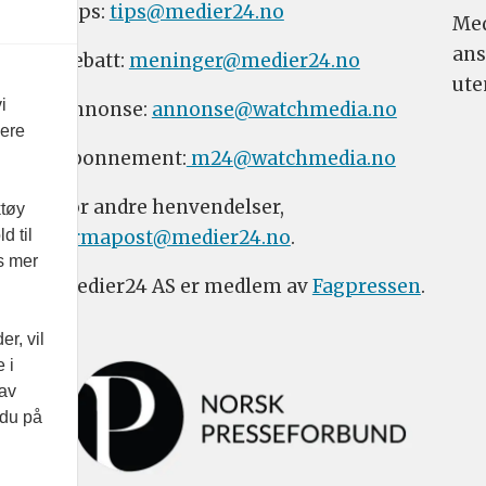
Tips:
tips@medier24.no
Med
ans
Debatt:
meninger@medier24.no
ute
i
Annonse:
annonse@watchmedia.no
vere
Abonnement:
m24@watchmedia.no
For andre henvendelser,
ktøy
firmapost@medier24.no
.
d til
es mer
Medier24 AS er medlem av
Fagpressen
.
r, vil
 i
 av
 du på