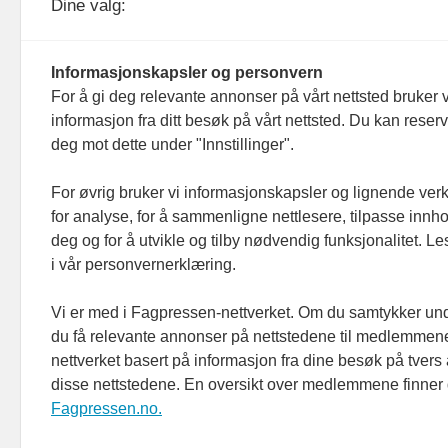
Dine valg:
Organisasjonsnummer: 815 450 132
Personvern/cookies
Informasjonskapsler og personvern
For å gi deg relevante annonser på vårt nettsted bruker v
informasjon fra ditt besøk på vårt nettsted. Du kan reser
deg mot dette under "Innstillinger".
For øvrig bruker vi informasjonskapsler og lignende ver
for analyse, for å sammenligne nettlesere, tilpasse innhol
deg og for å utvikle og tilby nødvendig funksjonalitet. L
i vår personvernerklæring.
Vi er med i Fagpressen-nettverket. Om du samtykker unde
du få relevante annonser på nettstedene til medlemmene
nettverket basert på informasjon fra dine besøk på tvers
disse nettstedene. En oversikt over medlemmene finner
Fagpressen.no.