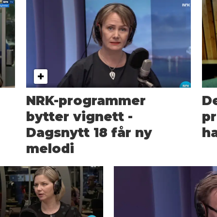
NRK-programmer
De
bytter vignett -
pr
Dagsnytt 18 får ny
ha
melodi