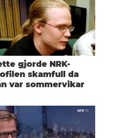
tte gjorde NRK-
ofilen skamfull da
n var sommer­vikar