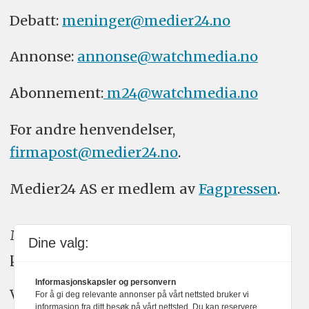
Debatt:
meninger@medier24.no
Annonse:
annonse@watchmedia.no
Abonnement:
m24@watchmedia.no
For andre henvendelser,
firmapost@medier24.no
.
Medier24 AS er medlem av
Fagpressen
.
Medier24 arbeider etter Vær Varsom-
Dine valg:
plakatens regler for god presseskikk.
Informasjonskapsler og personvern
Vi bruker KI-verktøy som ChatGPT,
For å gi deg relevante annonser på vårt nettsted bruker vi
informasjon fra ditt besøk på vårt nettsted. Du kan reservere