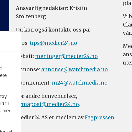
pla
Ansvarlig redaktør:
Kristin
Stoltenberg
Vi 
Cla
Du kan også kontakte oss på:
vår.
Tips:
tips@medier24.no
Med
ans
Debatt:
meninger@medier24.no
ute
i
Annonse:
annonse@watchmedia.no
vere
Abonnement:
m24@watchmedia.no
For andre henvendelser,
ktøy
firmapost@medier24.no
.
d til
es mer
Medier24 AS er medlem av
Fagpressen
.
r, vil