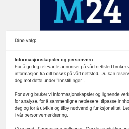
Medier24 drives av Medier24 AS.
Dine valg:
Organisasjonsnummer: 815 450 132
Personvern/cookies
Informasjonskapsler og personvern
For å gi deg relevante annonser på vårt nettsted bruker v
informasjon fra ditt besøk på vårt nettsted. Du kan reser
deg mot dette under "Innstillinger".
For øvrig bruker vi informasjonskapsler og lignende ver
for analyse, for å sammenligne nettlesere, tilpasse innhol
deg og for å utvikle og tilby nødvendig funksjonalitet. L
i vår personvernerklæring.
Vi er med i Fagpressen-nettverket. Om du samtykker unde