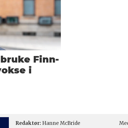
l bruke Finn-
vokse i
e
Redaktør:
Hanne McBride
Med