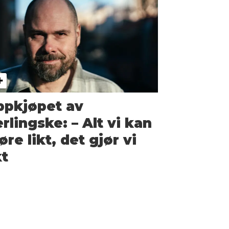
ppkjøpet av
rlingske: – Alt vi kan
øre likt, det gjør vi
kt