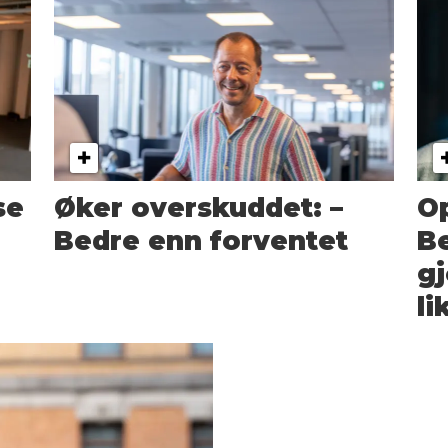
se
Øker overskuddet: –
O
Bedre enn forventet
Be
gj
li