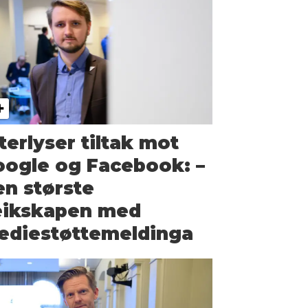
terlyser tiltak mot
ogle og Facebook: –
n største
eikskapen med
die­støtte­meldinga