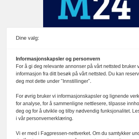
Medier24 drives av Medier24 AS.
Dine valg:
Organisasjonsnummer: 815 450 132
Personvern/cookies
Informasjonskapsler og personvern
For å gi deg relevante annonser på vårt nettsted bruker v
informasjon fra ditt besøk på vårt nettsted. Du kan reser
deg mot dette under "Innstillinger".
For øvrig bruker vi informasjonskapsler og lignende ver
for analyse, for å sammenligne nettlesere, tilpasse innhol
deg og for å utvikle og tilby nødvendig funksjonalitet. L
i vår personvernerklæring.
Vi er med i Fagpressen-nettverket. Om du samtykker unde