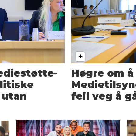
edie­støtte­
Høgre om å 
litiske
Medietilsyne
 utan
feil veg å g