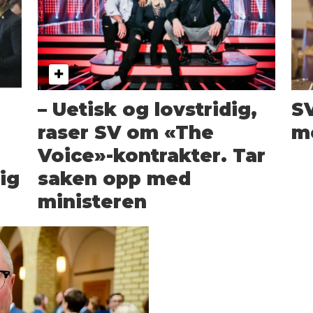
– Uetisk og lovstridig,
SV
raser SV om «The
m
Voice»-kontrakter. Tar
ig
saken opp med
ministeren