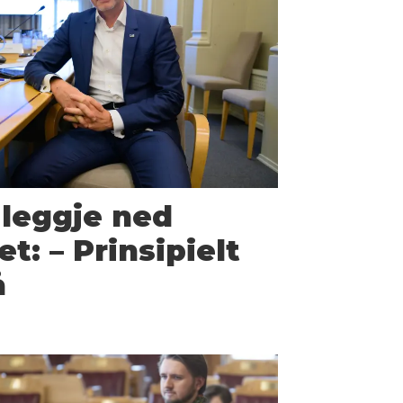
leggje ned
t: – Prinsipielt
å