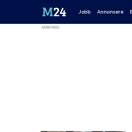
Jobb
Annonsere
ANNONSE
Emne:
freddy
Øvstegård