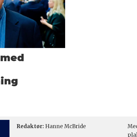
e med
ning
Redaktør:
Hanne McBride
Med
pla