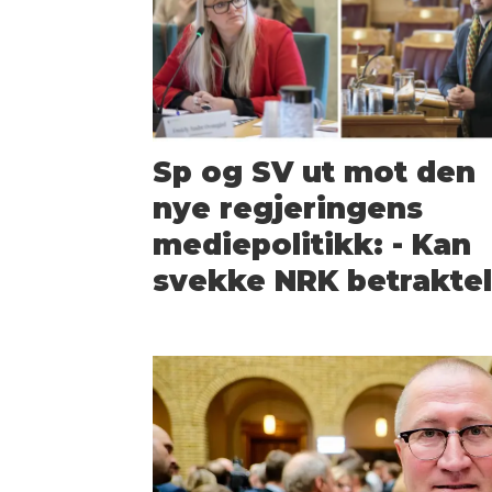
Sp og SV ut mot den
nye regjeringens
medie­politikk: - Kan
svekke NRK betraktel