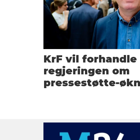
KrF vil forhandl
regjeringen om
pressestøtte-øk