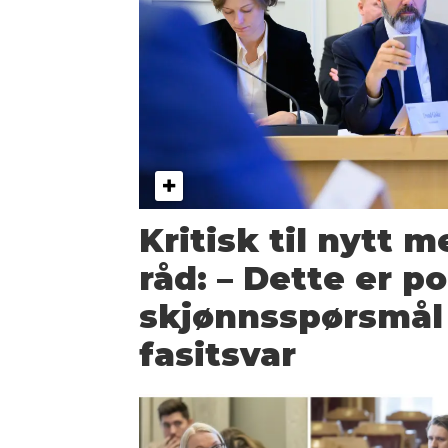
Kritisk til nytt m
råd: – Dette er po
skjønns­spørsmål
fasitsvar