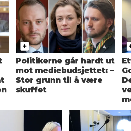
t
Politikerne går hardt ut
Et
mot mediebudsjettet: –
Go
at
Stor grunn til å være
De
en
skuffet
v
me