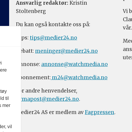
Ansvarlig redaktør:
Kristin
Stoltenberg
Vi 
Cla
Du kan også kontakte oss på:
vår.
Tips:
tips@medier24.no
Med
ans
Debatt:
meninger@medier24.no
ute
i
Annonse:
annonse@watchmedia.no
vere
Abonnement:
m24@watchmedia.no
For andre henvendelser,
ktøy
firmapost@medier24.no
.
d til
es mer
Medier24 AS er medlem av
Fagpressen
.
r, vil