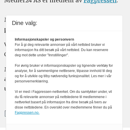
Medier24 AS er medlem av
Fagpressen
.
Medier24 arbeider etter Vær Varsom-
Dine valg:
plakatens regler for god presseskikk.
Informasjonskapsler og personvern
Vi bruker KI-verktøy som ChatGPT,
For å gi deg relevante annonser på vårt nettsted bruker vi
informasjon fra ditt besøk på vårt nettsted. Du kan reservere
Claude, og Gemini i journalistikken vår.
deg mot dette under "Innstillinger".
For øvrig bruker vi informasjonskapsler og lignende verktøy for
Medier24s redaksjon har alltid det fulle
analyse, for å sammenligne nettlesere, tilpasse innhold til deg
og for å utvikle og tilby nødvendig funksjonalitet. Les mer i vår
ansvar for publisert innhold, med eller
personvernerklæring.
uten bruk av kunstig intelligens.
Vi er med i Fagpressen-nettverket. Om du samtykker under, vil
du få relevante annonser på nettstedene til medlemmene i
nettverket basert på informasjon fra dine besøk på tvers av
disse nettstedene. En oversikt over medlemmene finner du på
Fagpressen.no.