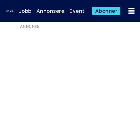
Jobb
Annonsere
Event
Abonner
Emne:
ANNONSE
gunn
wærsted