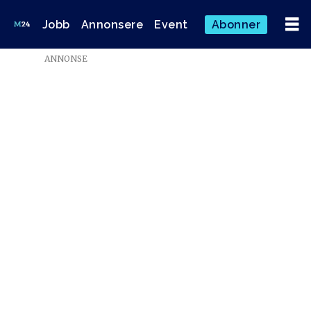
Jobb
Annonsere
Event
Abonner
Emne:
ANNONSE
hordaland
folkeblad