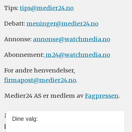
Tips:
tips@medier24.no
Debatt:
meninger@medier24.no
Annonse:
annonse@watchmedia.no
Abonnement:
m24@watchmedia.no
For andre henvendelser,
firmapost@medier24.no
.
Medier24 AS er medlem av
Fagpressen
.
Medier24 arbeider etter Vær Varsom-
Dine valg:
plakatens regler for god presseskikk.