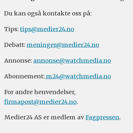
Du kan også kontakte oss på:
Tips:
tips@medier24.no
Debatt:
meninger@medier24.no
Annonse:
annonse@watchmedia.no
Abonnement:
m24@watchmedia.no
For andre henvendelser,
firmapost@medier24.no
.
Medier24 AS er medlem av
Fagpressen
.