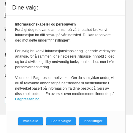
Medier24 arbeider etter Vær Varsom-
Dine valg:
plakatens regler for god presseskikk.
Informasjonskapsler og personvern
Vi bruker KI-verktøy som ChatGPT,
For å gi deg relevante annonser på vårt nettsted bruker vi
informasjon fra ditt besøk på vårt nettsted. Du kan reservere
Claude, og Gemini i journalistikken vår.
deg mot dette under "Innstillinger".
For øvrig bruker vi informasjonskapsler og lignende verktøy for
Medier24s redaksjon har alltid det fulle
analyse, for å sammenligne nettlesere, tilpasse innhold til deg
og for å utvikle og tilby nødvendig funksjonalitet. Les mer i vår
ansvar for publisert innhold, med eller
personvernerklæring.
uten bruk av kunstig intelligens.
Vi er med i Fagpressen-nettverket. Om du samtykker under, vil
du få relevante annonser på nettstedene til medlemmene i
nettverket basert på informasjon fra dine besøk på tvers av
disse nettstedene. En oversikt over medlemmene finner du på
Fagpressen.no.
Avvis alle
Godta valgte
Innstillinger
Powered by Labrador CMS