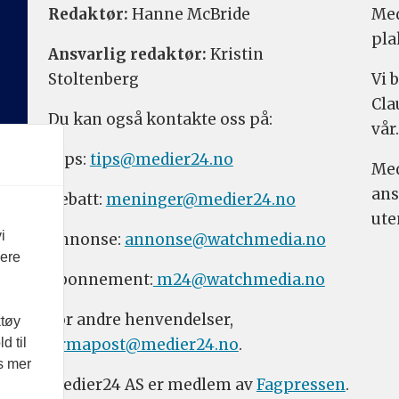
Redaktør:
Hanne McBride
Med
pla
Ansvarlig redaktør:
Kristin
Stoltenberg
Vi 
Cla
Du kan også kontakte oss på:
vår.
Tips:
tips@medier24.no
Med
ans
Debatt:
meninger@medier24.no
ute
i
Annonse:
annonse@watchmedia.no
vere
Abonnement:
m24@watchmedia.no
For andre henvendelser,
ktøy
firmapost@medier24.no
.
d til
es mer
Medier24 AS er medlem av
Fagpressen
.