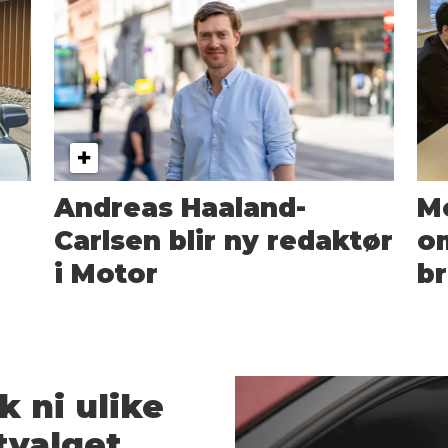
Andreas Haaland-
Mo
Carlsen blir ny redaktør
o
i Motor
br
k ni ulike
tvalget