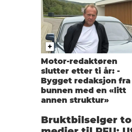
Motor-redaktøren
slutter etter ti år: ­
Bygget redaksjon fra
bunnen med en «litt
annen struktur»
Bruktbilselger to
medier til PFU: U