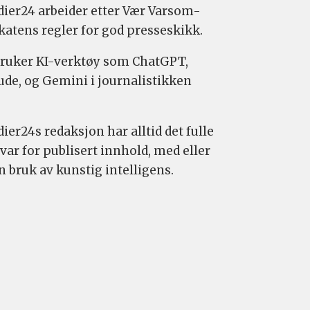
ier24 arbeider etter Vær Varsom-
katens regler for god presseskikk.
bruker KI-verktøy som ChatGPT,
ude, og Gemini i journalistikken
ier24s redaksjon har alltid det fulle
var for publisert innhold, med eller
n bruk av kunstig intelligens.