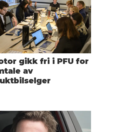
tor gikk fri i PFU for
mtale av
uktbilselger