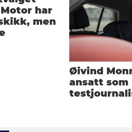
 Motor har
skikk, men
re
Øivind Monn
ansatt som 
testjournali