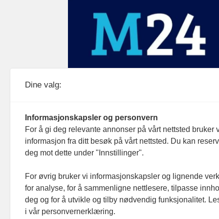
Medier24 drives av Medier24 AS.
Dine valg:
Organisasjonsnummer: 815 450 132
Personvern/cookies
Informasjonskapsler og personvern
For å gi deg relevante annonser på vårt nettsted bruker v
informasjon fra ditt besøk på vårt nettsted. Du kan reser
deg mot dette under "Innstillinger".
For øvrig bruker vi informasjonskapsler og lignende ver
for analyse, for å sammenligne nettlesere, tilpasse innhol
deg og for å utvikle og tilby nødvendig funksjonalitet. L
i vår personvernerklæring.