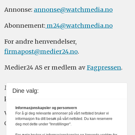
Annonse:
annonse@watchmedia.no
Abonnement:
m24@watchmedia.no
For andre henvendelser,
firmapost@medier24.no
.
Medier24 AS er medlem av
Fagpressen
.
Medier24 arbeider etter Vær Varsom-
Dine valg:
plakatens regler for god presseskikk.
Informasjonskapsler og personvern
Vi bruker KI-verktøy som ChatGPT,
For å gi deg relevante annonser på vårt nettsted bruker vi
informasjon fra ditt besøk på vårt nettsted. Du kan reservere
Claude, og Gemini i journalistikken vår.
deg mot dette under "Innstillinger".