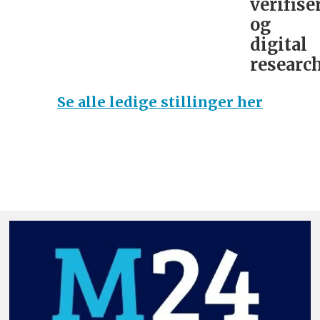
verifise
og
digital
research
Se alle ledige stillinger her