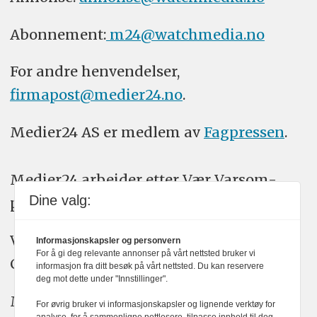
Abonnement:
m24@watchmedia.no
For andre henvendelser,
firmapost@medier24.no
.
Medier24 AS er medlem av
Fagpressen
.
Medier24 arbeider etter Vær Varsom-
Dine valg:
plakatens regler for god presseskikk.
Vi bruker KI-verktøy som ChatGPT,
Informasjonskapsler og personvern
For å gi deg relevante annonser på vårt nettsted bruker vi
Claude, og Gemini i journalistikken vår.
informasjon fra ditt besøk på vårt nettsted. Du kan reservere
deg mot dette under "Innstillinger".
Medier24s redaksjon har alltid det fulle
For øvrig bruker vi informasjonskapsler og lignende verktøy for