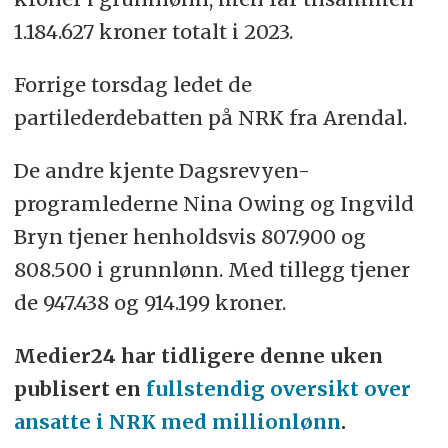
1.184.627 kroner totalt i 2023.
Forrige torsdag ledet de
partilederdebatten på NRK fra Arendal.
De andre kjente Dagsrevyen-
programlederne Nina Owing og Ingvild
Bryn tjener henholdsvis 807.900 og
808.500 i grunnlønn. Med tillegg tjener
de 947.438 og 914.199 kroner.
Medier24 har tidligere denne uken
publisert en
fullstendig oversikt over
ansatte i NRK med millionlønn
.