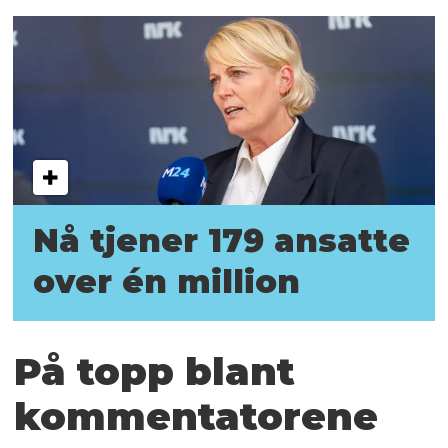
Nå tjener 179 ansatte
over én million
På topp blant
kommentatorene