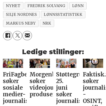
NYHET
FREDRIK SOLVANG
LØNN
SILJE NORDNES
LØNNSSTATISTIKK
MARKUS NEBY
NRK
Ledige stillinger:
FriFagbevegelse
Morgenbladet
Støttegruppa
Faktisk
søker
søker
25.
søker
sosiale
videojournalist/podkast-
juni
journali
medier-
produsent
søker
-
journalist
journalist
OSINT,