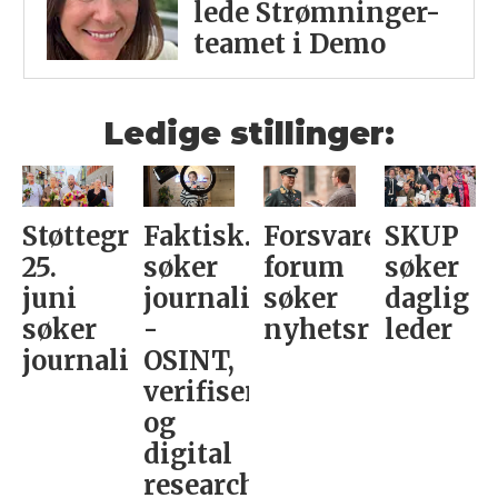
lede Strømninger-
teamet i Demo
Ledige stillinger:
adet
tøttegruppa
Faktisk.no
Forsvarets
SKUP
Po
5.
søker
forum
søker
M
nalist/podkast-
uni
journalist
søker
daglig
sø
t
øker
-
nyhetsredaktør
leder­
le
ournalist
OSINT,
fo
verifisering
M
og
N
digital
st
research­
av