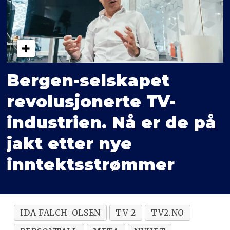
Bergen-selskapet
revolusjonerte TV-
industrien. Nå er de på
jakt etter nye
inntektsstrømmer
IDA FALCH-OLSEN
TV 2
TV2.NO