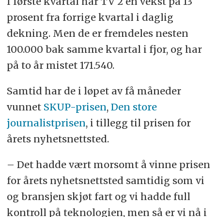
I første kvartal har TV 2 en vekst på 13
prosent fra forrige kvartal i daglig
dekning. Men de er fremdeles nesten
100.000 bak samme kvartal i fjor, og har
på to år mistet 171.540.
Samtid har de i løpet av få måneder
vunnet
SKUP-prisen
,
Den store
journalistprisen
, i tillegg til prisen for
årets nyhetsnettsted.
– Det hadde vært morsomt å vinne prisen
for årets nyhetsnettsted samtidig som vi
og bransjen skjøt fart og vi hadde full
kontroll på teknologien, men så er vi nå i