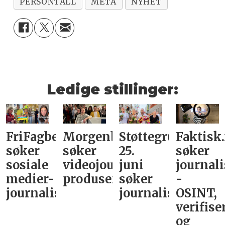
PERSONTALL
META
NYHET
Ledige stillinger:
FriFagbevegelse
Morgenbladet
Støttegruppa
Faktisk
søker
søker
25.
søker
sosiale
videojournalist/podkast-
juni
journali
medier-
produsent
søker
-
journalist
journalist
OSINT,
verifise
og