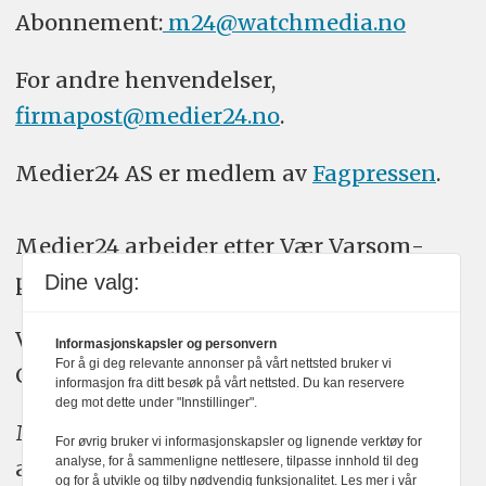
Abonnement:
m24@watchmedia.no
For andre henvendelser,
firmapost@medier24.no
.
Medier24 AS er medlem av
Fagpressen
.
Medier24 arbeider etter Vær Varsom-
plakatens regler for god presseskikk.
Dine valg:
Vi bruker KI-verktøy som ChatGPT,
Informasjonskapsler og personvern
For å gi deg relevante annonser på vårt nettsted bruker vi
Claude, og Gemini i journalistikken vår.
informasjon fra ditt besøk på vårt nettsted. Du kan reservere
deg mot dette under "Innstillinger".
Medier24s redaksjon har alltid det fulle
For øvrig bruker vi informasjonskapsler og lignende verktøy for
analyse, for å sammenligne nettlesere, tilpasse innhold til deg
ansvar for publisert innhold, med eller
og for å utvikle og tilby nødvendig funksjonalitet. Les mer i vår