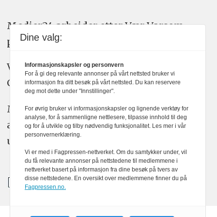
Medier24 arbeider etter Vær Varsom-
Dine valg:
plakatens regler for god presseskikk.
Vi bruker KI-verktøy som ChatGPT,
Informasjonskapsler og personvern
For å gi deg relevante annonser på vårt nettsted bruker vi
Claude, og Gemini i journalistikken vår.
informasjon fra ditt besøk på vårt nettsted. Du kan reservere
deg mot dette under "Innstillinger".
Medier24s redaksjon har alltid det fulle
For øvrig bruker vi informasjonskapsler og lignende verktøy for
analyse, for å sammenligne nettlesere, tilpasse innhold til deg
ansvar for publisert innhold, med eller
og for å utvikle og tilby nødvendig funksjonalitet. Les mer i vår
personvernerklæring.
uten bruk av kunstig intelligens.
Vi er med i Fagpressen-nettverket. Om du samtykker under, vil
du få relevante annonser på nettstedene til medlemmene i
nettverket basert på informasjon fra dine besøk på tvers av
disse nettstedene. En oversikt over medlemmene finner du på
Fagpressen.no.