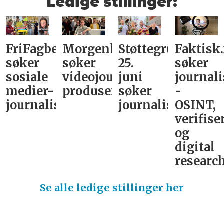
Ledige stillinger:
FriFagbevegelse
Morgenbladet
Støttegruppa
Faktisk
søker
søker
25.
søker
sosiale
videojournalist/podkast-
juni
journali
medier-
produsent
søker
-
journalist
journalist
OSINT,
verifise
og
digital
research
Se alle ledige stillinger her