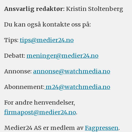
Ansvarlig redaktør:
Kristin Stoltenberg
Du kan også kontakte oss på:
Tips:
tips@medier24.no
Debatt:
meninger@medier24.no
Annonse:
annonse@watchmedia.no
Abonnement:
m24@watchmedia.no
For andre henvendelser,
firmapost@medier24.no
.
Medier24 AS er medlem av
Fagpressen
.