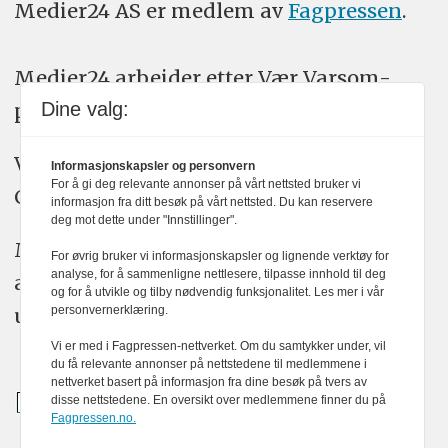
Medier24 AS er medlem av
Fagpressen
.
Medier24 arbeider etter Vær Varsom-
Dine valg:
plakatens regler for god presseskikk.
Vi bruker KI-verktøy som ChatGPT,
Informasjonskapsler og personvern
For å gi deg relevante annonser på vårt nettsted bruker vi
Claude, og Gemini i journalistikken vår.
informasjon fra ditt besøk på vårt nettsted. Du kan reservere
deg mot dette under "Innstillinger".
Medier24s redaksjon har alltid det fulle
For øvrig bruker vi informasjonskapsler og lignende verktøy for
analyse, for å sammenligne nettlesere, tilpasse innhold til deg
ansvar for publisert innhold, med eller
og for å utvikle og tilby nødvendig funksjonalitet. Les mer i vår
personvernerklæring.
uten bruk av kunstig intelligens.
Vi er med i Fagpressen-nettverket. Om du samtykker under, vil
du få relevante annonser på nettstedene til medlemmene i
nettverket basert på informasjon fra dine besøk på tvers av
disse nettstedene. En oversikt over medlemmene finner du på
Fagpressen.no.