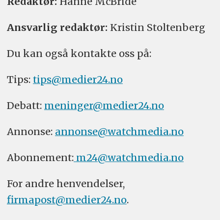
Redaktør:
Hanne McBride
Ansvarlig redaktør:
Kristin Stoltenberg
Du kan også kontakte oss på:
Tips:
tips@medier24.no
Debatt:
meninger@medier24.no
Annonse:
annonse@watchmedia.no
Abonnement:
m24@watchmedia.no
For andre henvendelser,
firmapost@medier24.no
.