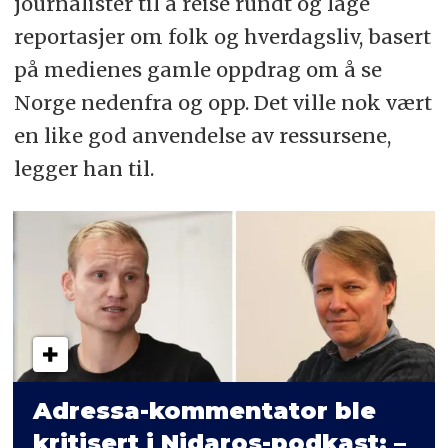
journalister til å reise rundt og lage
reportasjer om folk og hverdagsliv, basert
på medienes gamle oppdrag om å se
Norge nedenfra og opp. Det ville nok vært
en like god anvendelse av ressursene,
legger han til.
Adressa-kommentator ble
kritisert i Nidaros-podkast: –