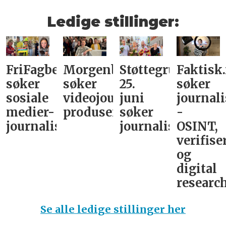
Ledige stillinger:
FriFagbevegelse
Morgenbladet
Støttegruppa
Faktisk
søker
søker
25.
søker
sosiale
videojournalist/podkast-
juni
journali
medier-
produsent
søker
-
journalist
journalist
OSINT,
verifise
og
digital
research
Se alle ledige stillinger her