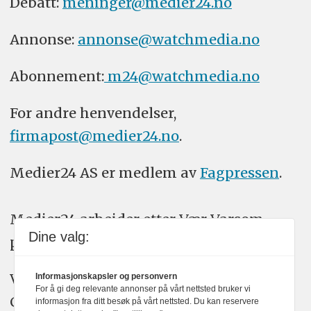
Debatt:
meninger@medier24.no
Annonse:
annonse@watchmedia.no
Abonnement:
m24@watchmedia.no
For andre henvendelser,
firmapost@medier24.no
.
Medier24 AS er medlem av
Fagpressen
.
Medier24 arbeider etter Vær Varsom-
Dine valg:
plakatens regler for god presseskikk.
Vi bruker KI-verktøy som ChatGPT,
Informasjonskapsler og personvern
For å gi deg relevante annonser på vårt nettsted bruker vi
Claude, og Gemini i journalistikken vår.
informasjon fra ditt besøk på vårt nettsted. Du kan reservere