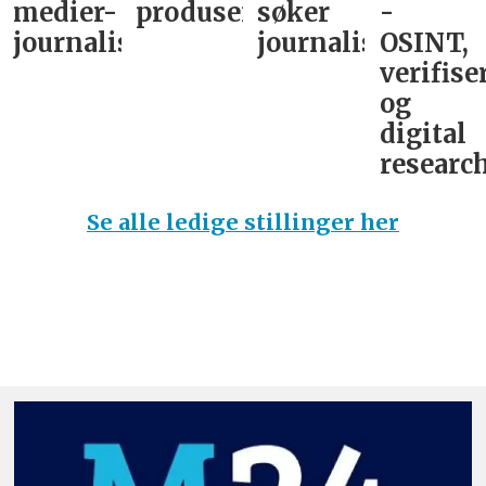
medier-
produsent
søker
-
journalist
journalist
OSINT,
verifise
og
digital
research
Se alle ledige stillinger her