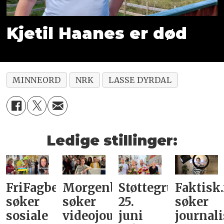
Kjetil Haanes er død
MINNEORD
NRK
LASSE DYRDAL
Ledige stillinger:
FriFagbevegelse
Morgenbladet
Støttegruppa
Faktisk
søker
søker
25.
søker
sosiale
videojournalist/podkast-
juni
journali