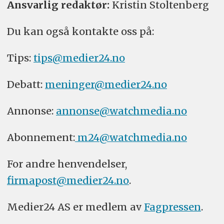
Ansvarlig redaktør:
Kristin Stoltenberg
Du kan også kontakte oss på:
Tips:
tips@medier24.no
Debatt:
meninger@medier24.no
Annonse:
annonse@watchmedia.no
Abonnement:
m24@watchmedia.no
For andre henvendelser,
firmapost@medier24.no
.
Medier24 AS er medlem av
Fagpressen
.