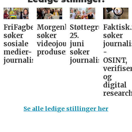
FriFagbevegelse
Morgenbladet
Støttegruppa
Faktisk
søker
søker
25.
søker
sosiale
videojournalist/podkast-
juni
journali
medier-
produsent
søker
-
journalist
journalist
OSINT,
verifise
og
digital
research
Se alle ledige stillinger her