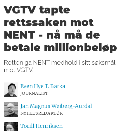
VGTV tapte
rettssaken mot
NENT - nå må de
betale millionbeløp
Retten ga NENT medhold i sitt søksmål
mot VGTV.
Even Hye
T. Barka
JOURNALIST
Jan Magnus
Weiberg-Aurdal
NYHETSREDAKTØR
Torill
Henriksen