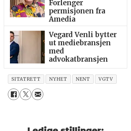
Forlenger
permisjonen fra
Amedia
Vegard Venli bytter
ut mediebransjen
med
advokatbransjen
SITATRETT
NYHET
NENT
VGTV
Ledige stillinger: