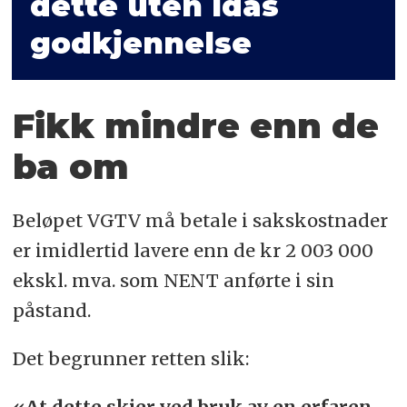
dette uten Idas
godkjennelse
Fikk mindre enn de
ba om
Beløpet VGTV må betale i sakskostnader
er imidlertid lavere enn de kr 2 003 000
ekskl. mva. som NENT anførte i sin
påstand.
Det begrunner retten slik:
«At dette skjer ved bruk av en erfaren