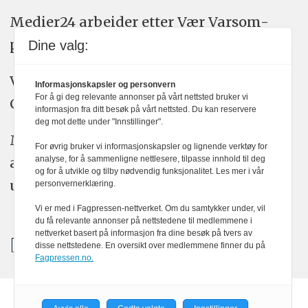
Medier24 arbeider etter Vær Varsom-
plakatens regler for god presseskikk.
Dine valg:
Vi bruker KI-verktøy som ChatGPT,
Informasjonskapsler og personvern
For å gi deg relevante annonser på vårt nettsted bruker vi
Claude, og Gemini i journalistikken vår.
informasjon fra ditt besøk på vårt nettsted. Du kan reservere
deg mot dette under "Innstillinger".
Medier24s redaksjon har alltid det fulle
For øvrig bruker vi informasjonskapsler og lignende verktøy for
analyse, for å sammenligne nettlesere, tilpasse innhold til deg
ansvar for publisert innhold, med eller
og for å utvikle og tilby nødvendig funksjonalitet. Les mer i vår
uten bruk av kunstig intelligens.
personvernerklæring.
Vi er med i Fagpressen-nettverket. Om du samtykker under, vil
du få relevante annonser på nettstedene til medlemmene i
nettverket basert på informasjon fra dine besøk på tvers av
disse nettstedene. En oversikt over medlemmene finner du på
Fagpressen.no.