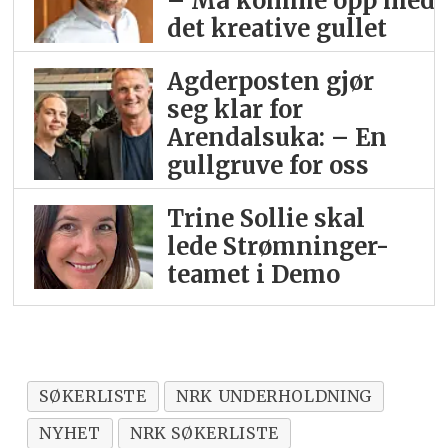
– Må komme opp med
det kreative gullet
Agderposten gjør
seg klar for
Arendalsuka: – En
gullgruve for oss
Trine Sollie skal
lede Strømninger-
teamet i Demo
SØKERLISTE
NRK UNDERHOLDNING
NYHET
NRK SØKERLISTE