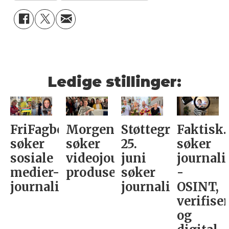
Ledige stillinger:
FriFagbevegelse
Morgenbladet
Støttegruppa
Faktisk.
søker
søker
25.
søker
sosiale
videojournalist/podkast-
juni
journali
medier-
produsent
søker
-
journalist
journalist
OSINT,
verifise
og