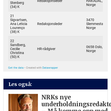
Les også:
NRKs nye
underholdningsredaktø