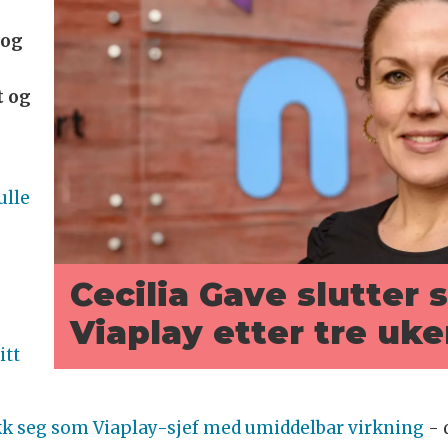
 og
t og
ulle
I
Cecilia Gave slutter 
Viaplay etter tre uke
itt
kk seg som Viaplay-sjef med umiddelbar virkning
- 