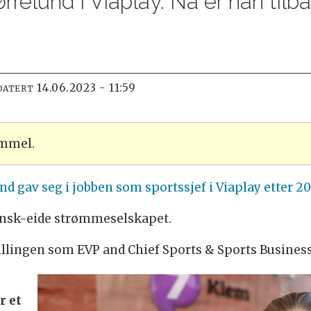
rrelund i Viaplay. Nå er han tilba
14.06.2023 - 11:59
DATERT
ammel.
nd gav seg i jobben som sportssjef i Viaplay etter 20
ensk-eide strømmeselskapet.
illingen som EVP and Chief Sports & Sports Business
r et