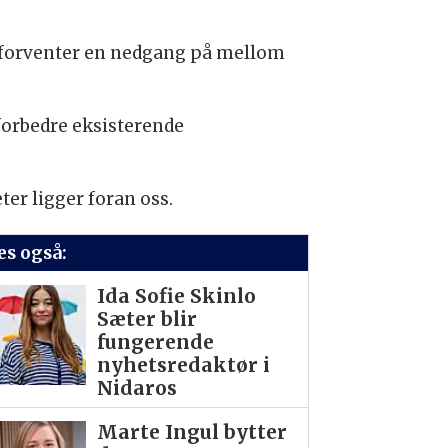
de forventer en nedgang på mellom
forbedre eksisterende
ter ligger foran oss.
es også:
Ida Sofie Skinlo
Sæter blir
fungerende
nyhetsredaktør i
Nidaros
Marte Ingul bytter