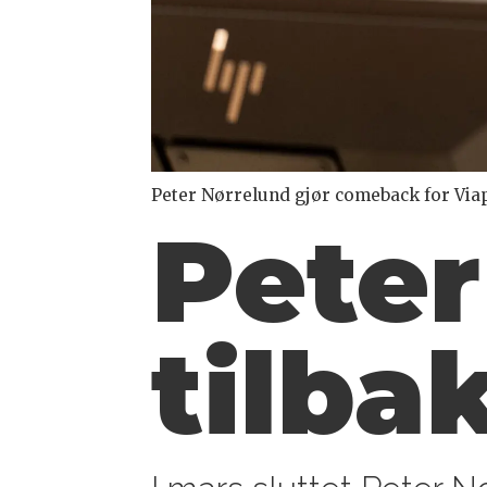
Peter Nørrelund gjør comeback for Viap
Peter
tilba