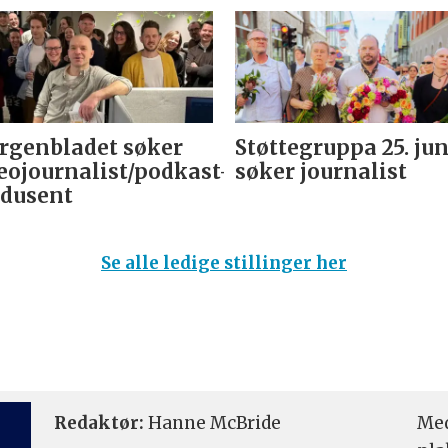
genbladet søker
Støttegruppa 25. jun
eojournalist/podkast-
søker journalist
dusent
Se alle ledige stillinger her
Redaktør:
Hanne McBride
Med