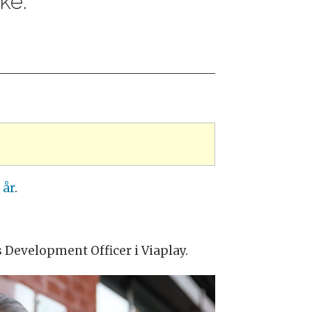
ke.
 år
.
 Development Officer i Viaplay.