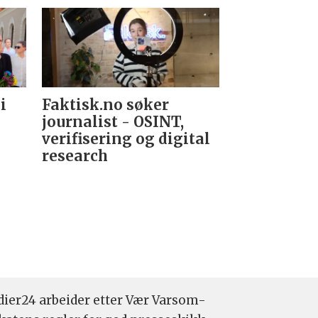
i
Faktisk.no søker
Forsvarets
journalist - OSINT,
nyhetsred
verifisering og digital
research­
ier24 arbeider etter Vær Varsom-