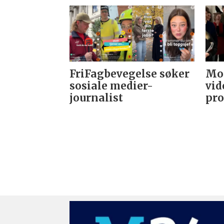
FriFagbevegelse søker
Mor
sosiale medier-
vid
journalist
pro