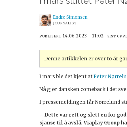
I mars sluttet Peter Nø
Endre
Simonsen
JOURNALIST
14.06.2023 - 11:02
PUBLISERT
SIST OPP
Denne artikkelen er over to år g
I mars ble det kjent at
Peter Nørrelu
Nå gjør dansken comeback i det sv
I pressemeldingen får Nørrelund st
– Dette var rett og slett en for god
sjanse til å avslå. Viaplay Group ha