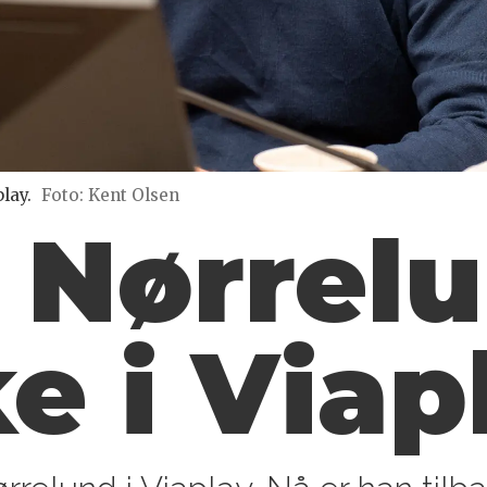
lay.
Foto: Kent Olsen
 Nørrel
ke i Viap