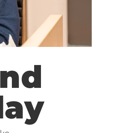
und
lay