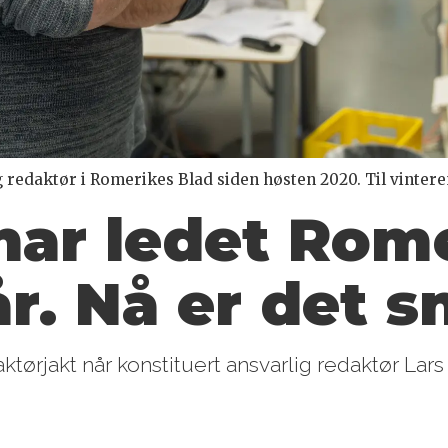
 redaktør i Romerikes Blad siden høsten 2020. Til vinteren
 har ledet Rom
år. Nå er det s
ørjakt når konstituert ansvarlig redaktør Lars L