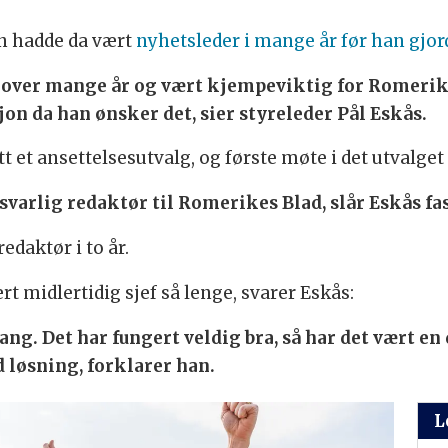
n hadde da vært
nyhetsleder i mange år før han gjor
ts over mange år og vært kjempeviktig for Romerik
on da han ønsker det, sier styreleder Pål Eskås.
t et ansettelsesutvalg, og første møte i det utvalget 
svarlig redaktør til Romerikes Blad, slår Eskås fas
edaktør i to år.
 midlertidig sjef så lenge, svarer Eskås:
ang. Det har fungert veldig bra, så har det vært en
d løsning, forklarer han.
L