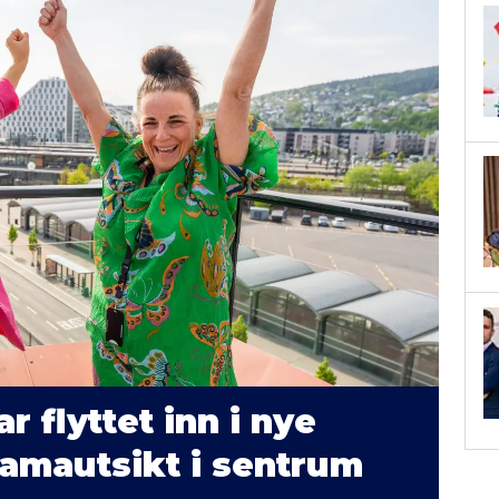
 flyttet inn i nye
oramautsikt i sentrum