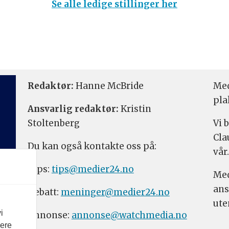
Se alle ledige stillinger her
Redaktør:
Hanne McBride
Med
pla
Ansvarlig redaktør:
Kristin
Stoltenberg
Vi 
Cla
Du kan også kontakte oss på:
vår.
Tips:
tips@medier24.no
Med
ans
Debatt:
meninger@medier24.no
ute
i
Annonse:
annonse@watchmedia.no
vere