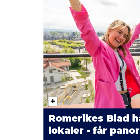
Romerikes Blad har
lokaler - får pan