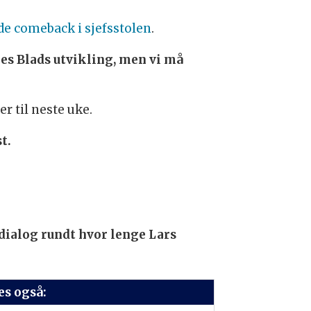
de comeback i sjefsstolen
.
es Blads utvikling, men vi må
er til neste uke.
t.
 dialog rundt hvor lenge Lars
es også: