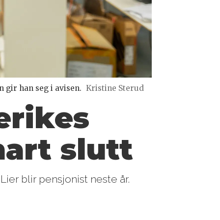
 gir han seg i avisen.
Kristine Sterud
erikes
nart slutt
ier blir pensjonist neste år.