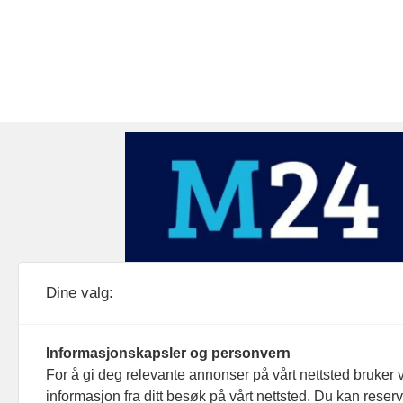
Medier24 drives av Medier24 AS.
Dine valg:
Organisasjonsnummer: 815 450 132
Personvern/cookies
Informasjonskapsler og personvern
For å gi deg relevante annonser på vårt nettsted bruker v
informasjon fra ditt besøk på vårt nettsted. Du kan reser