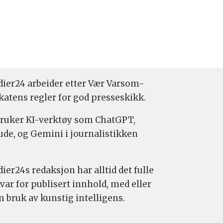
ier24 arbeider etter Vær Varsom-
katens regler for god presseskikk.
bruker KI-verktøy som ChatGPT,
ude, og Gemini i journalistikken
ier24s redaksjon har alltid det fulle
var for publisert innhold, med eller
n bruk av kunstig intelligens.