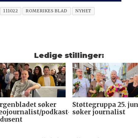
111022
ROMERIKES BLAD
NYHET
Ledige stillinger:
genbladet søker
Støttegruppa 25. jun
eojournalist/podkast-
søker journalist
dusent