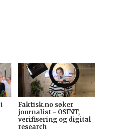
i
Faktisk.no søker
Forsvarets
journalist - OSINT,
nyhetsred
verifisering og digital
research­