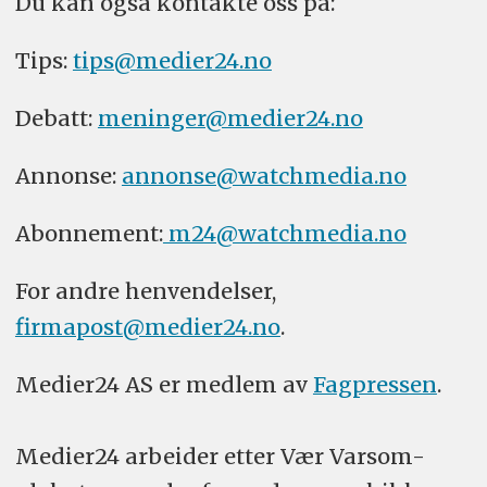
Du kan også kontakte oss på:
Tips:
tips@medier24.no
Debatt:
meninger@medier24.no
Annonse:
annonse@watchmedia.no
Abonnement:
m24@watchmedia.no
For andre henvendelser,
firmapost@medier24.no
.
Medier24 AS er medlem av
Fagpressen
.
Medier24 arbeider etter Vær Varsom-