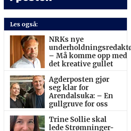
Les også:
NRKs nye
underholdningsredaktø
– Må komme opp med
det kreative gullet
Agderposten gjør
seg klar for
Arendalsuka: – En
gullgruve for oss
Trine Sollie skal
lede Strømninger-