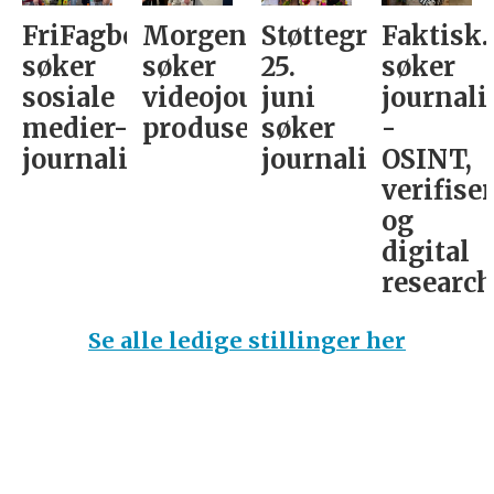
FriFagbevegelse
Morgenbladet
Støttegruppa
Faktisk.
søker
søker
25.
søker
sosiale
videojournalist/podkast-
juni
journali
medier-
produsent
søker
-
journalist
journalist
OSINT,
verifise
og
digital
research­
Se alle ledige stillinger her