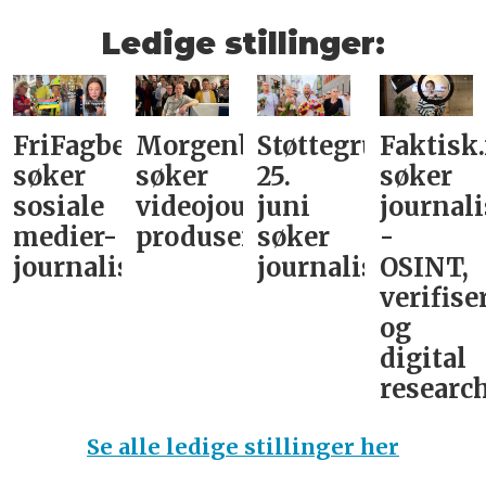
Ledige stillinger:
FriFagbevegelse
Morgenbladet
Støttegruppa
Faktisk
søker
søker
25.
søker
sosiale
videojournalist/podkast-
juni
journali
medier-
produsent
søker
-
journalist
journalist
OSINT,
verifise
og
digital
research
Se alle ledige stillinger her