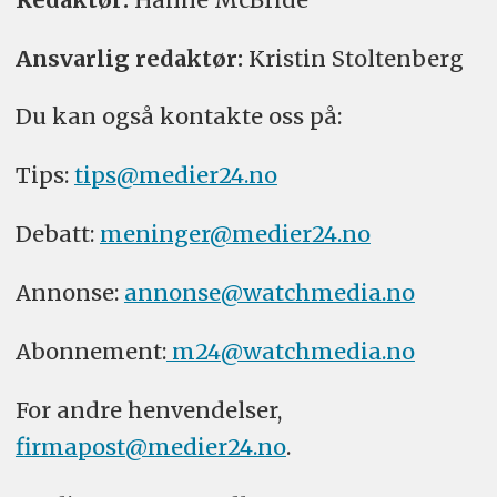
Ansvarlig redaktør:
Kristin Stoltenberg
Du kan også kontakte oss på:
Tips:
tips@medier24.no
Debatt:
meninger@medier24.no
Annonse:
annonse@watchmedia.no
Abonnement:
m24@watchmedia.no
For andre henvendelser,
firmapost@medier24.no
.