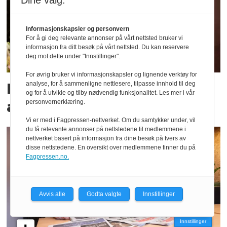
Dine valg:
Informasjonskapsler og personvern
For å gi deg relevante annonser på vårt nettsted bruker vi
informasjon fra ditt besøk på vårt nettsted. Du kan reservere
deg mot dette under "Innstillinger".
For øvrig bruker vi informasjonskapsler og lignende verktøy for
Fikk mest pressestøtte av
analyse, for å sammenligne nettlesere, tilpasse innhold til deg
og for å utvikle og tilby nødvendig funksjonalitet. Les mer i vår
alle - går fortsatt i minus
personvernerklæring.
Vi er med i Fagpressen-nettverket. Om du samtykker under, vil
du få relevante annonser på nettstedene til medlemmene i
nettverket basert på informasjon fra dine besøk på tvers av
disse nettstedene. En oversikt over medlemmene finner du på
Fagpressen.no.
Avvis alle
Godta valgte
Innstillinger
Innstillinger