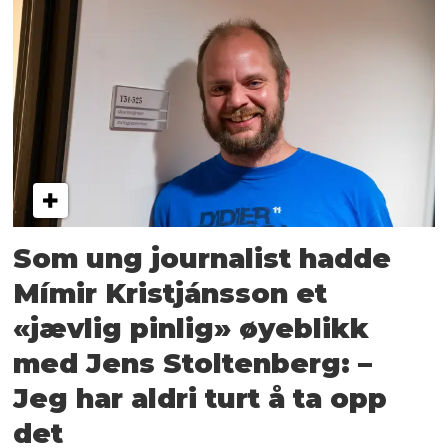
Som ung journalist hadde
Mímir Kristjánsson et
«jævlig pinlig» øyeblikk
med Jens Stoltenberg: –
Jeg har aldri turt å ta opp
det