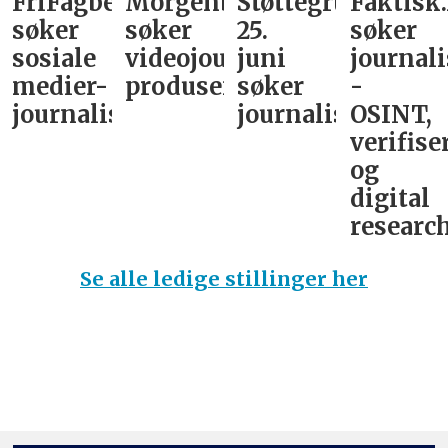
FriFagbevegelse
Morgenbladet
Støttegruppa
Faktisk
søker
søker
25.
søker
sosiale
videojournalist/podkast-
juni
journali
medier-
produsent
søker
-
journalist
journalist
OSINT,
verifise
og
digital
research
Se alle ledige stillinger her