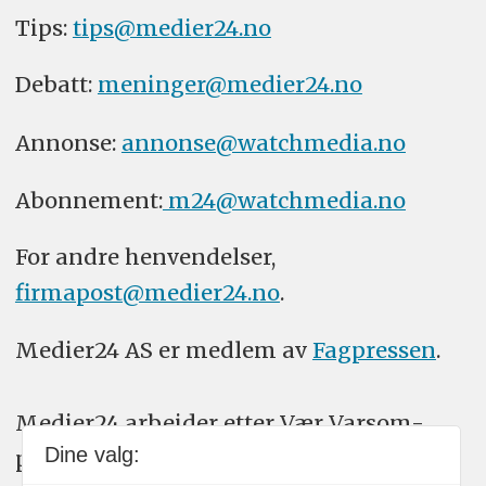
Tips:
tips@medier24.no
Debatt:
meninger@medier24.no
Annonse:
annonse@watchmedia.no
Abonnement:
m24@watchmedia.no
For andre henvendelser,
firmapost@medier24.no
.
Medier24 AS er medlem av
Fagpressen
.
Medier24 arbeider etter Vær Varsom-
Dine valg:
plakatens regler for god presseskikk.