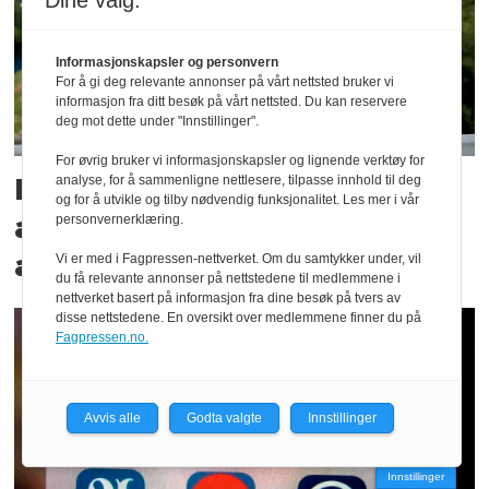
Dine valg:
Informasjonskapsler og personvern
For å gi deg relevante annonser på vårt nettsted bruker vi
informasjon fra ditt besøk på vårt nettsted. Du kan reservere
deg mot dette under "Innstillinger".
For øvrig bruker vi informasjonskapsler og lignende verktøy for
Nå går den nye Schibsted-
analyse, for å sammenligne nettlesere, tilpasse innhold til deg
og for å utvikle og tilby nødvendig funksjonalitet. Les mer i vår
avisen i Bergen over på
personvernerklæring.
abonnentsløsning
Vi er med i Fagpressen-nettverket. Om du samtykker under, vil
du få relevante annonser på nettstedene til medlemmene i
nettverket basert på informasjon fra dine besøk på tvers av
disse nettstedene. En oversikt over medlemmene finner du på
Fagpressen.no.
Avvis alle
Godta valgte
Innstillinger
Innstillinger