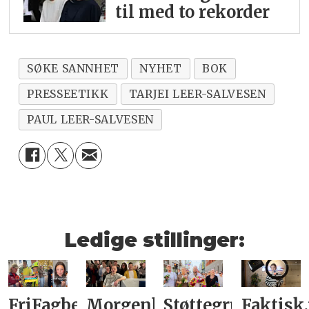
til med to rekorder
SØKE SANNHET
NYHET
BOK
PRESSEETIKK
TARJEI LEER-SALVESEN
PAUL LEER-SALVESEN
Ledige stillinger:
FriFagbevegelse
Morgenbladet
Støttegruppa
Faktisk