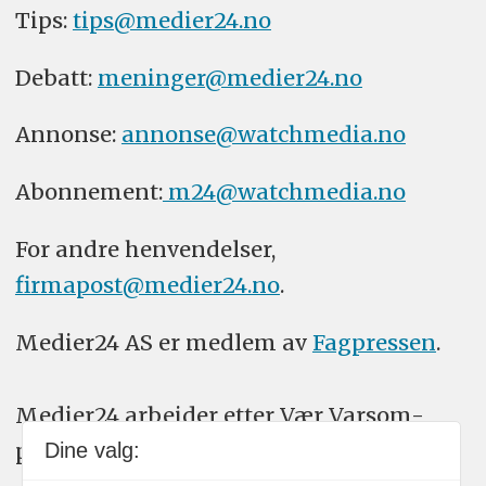
Tips:
tips@medier24.no
Debatt:
meninger@medier24.no
Annonse:
annonse@watchmedia.no
Abonnement:
m24@watchmedia.no
For andre henvendelser,
firmapost@medier24.no
.
Medier24 AS er medlem av
Fagpressen
.
Medier24 arbeider etter Vær Varsom-
plakatens regler for god presseskikk.
Dine valg: