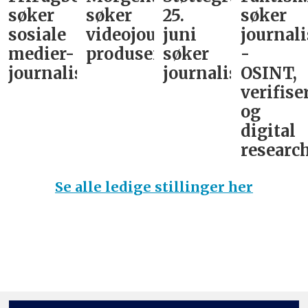
søker
søker
25.
søker
sosiale
videojournalist/podkast-
juni
journali
medier-
produsent
søker
-
journalist
journalist
OSINT,
verifise
og
digital
research
Se alle ledige stillinger her