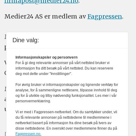
firmapost@medier24.no
.
Medier24 AS er medlem av
Fagpressen
.
Medier24 arbeider etter Vær Varsom-
Dine valg:
plakatens regler for god presseskikk.
Informasjonskapsler og personvern
Vi bruker KI-verktøy som ChatGPT,
For å gi deg relevante annonser på vårt nettsted bruker vi
informasjon fra ditt besøk på vårt nettsted. Du kan reservere
Claude, og Gemini i journalistikken vår.
deg mot dette under "Innstillinger".
For øvrig bruker vi informasjonskapsler og lignende verktøy for
Medier24s redaksjon har alltid det fulle
analyse, for å sammenligne nettlesere, tilpasse innhold til deg
og for å utvikle og tilby nødvendig funksjonalitet. Les mer i vår
ansvar for publisert innhold, med eller
personvernerklæring.
uten bruk av kunstig intelligens.
Vi er med i Fagpressen-nettverket. Om du samtykker under, vil
du få relevante annonser på nettstedene til medlemmene i
nettverket basert på informasjon fra dine besøk på tvers av
disse nettstedene. En oversikt over medlemmene finner du på
Fagpressen.no.