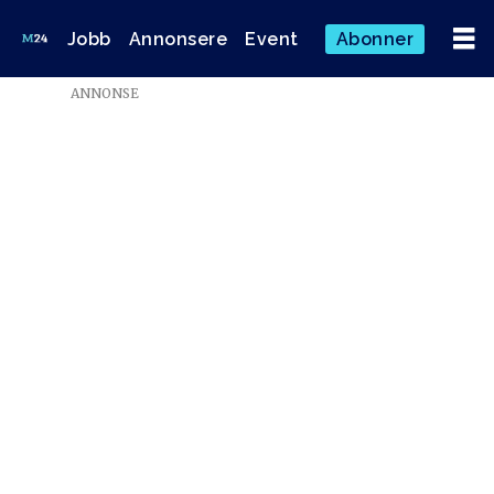
Jobb
Annonsere
Event
Abonner
Emne:
ANNONSE
maja
sojtaric