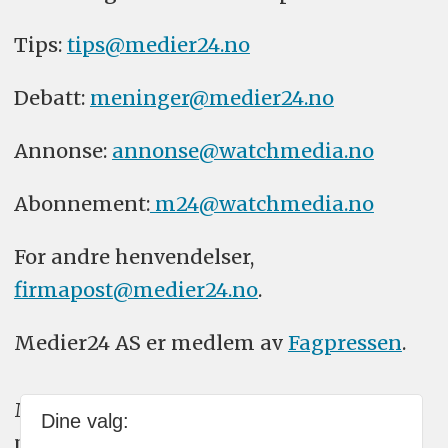
Tips:
tips@medier24.no
Debatt:
meninger@medier24.no
Annonse:
annonse@watchmedia.no
Abonnement:
m24@watchmedia.no
For andre henvendelser,
firmapost@medier24.no
.
Medier24 AS er medlem av
Fagpressen
.
Medier24 arbeider etter Vær Varsom-
Dine valg:
plakatens regler for god presseskikk.