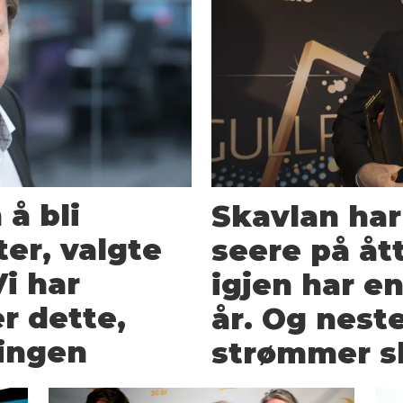
å bli
Skavlan har
er, valgte
seere på åt
Vi har
igjen har en
r dette,
år. Og nest
ningen
strømmer 