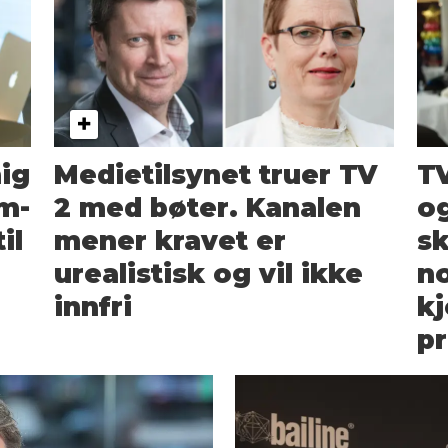
nig
Medietilsynet truer TV
TV
om-
2 med bøter. Kanalen
o
il
mener kravet er
sk
urealistisk og vil ikke
no
innfri
kj
p