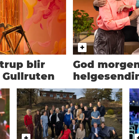
rup blir
God morgen
 Gullruten
helgesendin