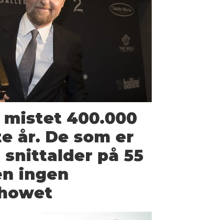
 mistet 400.000
te år. De som er
 snittalder på 55
en ingen
showet