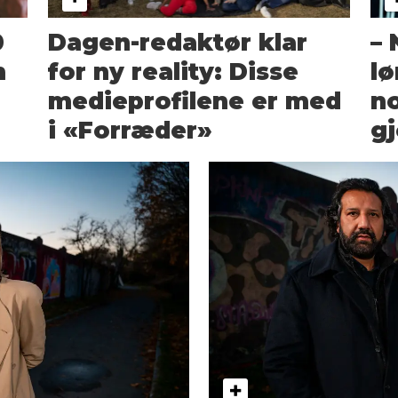
0
Dagen-redaktør klar
– 
n
for ny reality: Disse
lø
medieprofilene er med
no
i «Forræder»
gj