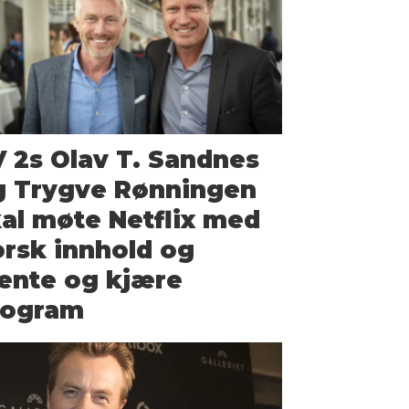
 2s Olav T. Sandnes
g Trygve Rønningen
al møte Netflix med
rsk innhold og
ente og kjære
rogram