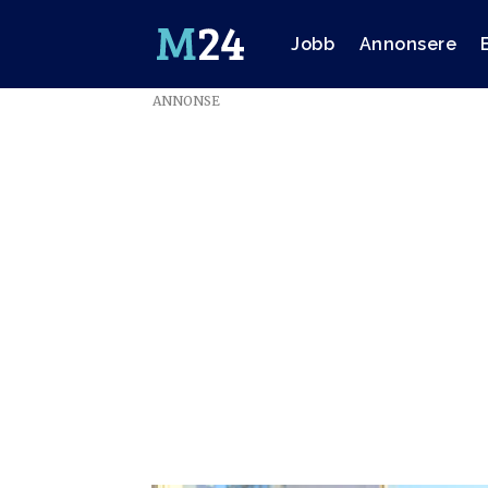
Jobb
Annonsere
ANNONSE
Emne:
trygve
rønningen