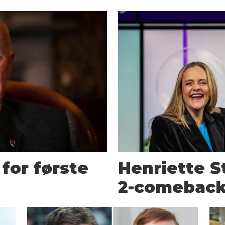
 for første
Henriette S
2-comebac