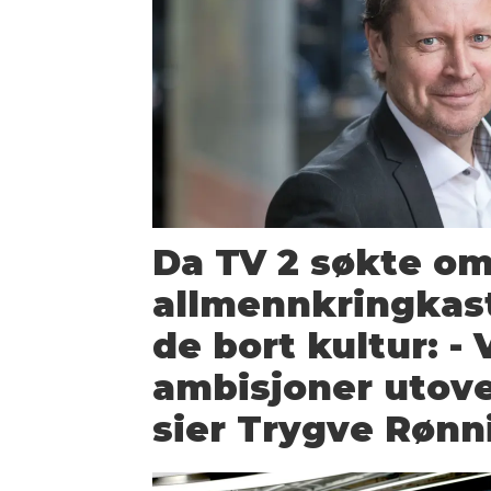
Da TV 2 søkte om 
allmenn­kringkast
de bort kultur: - 
ambisjoner utove
sier Trygve Røn