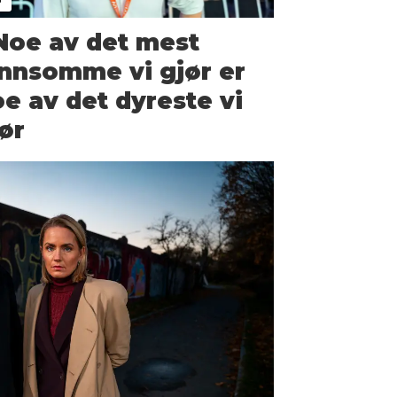
Noe av det mest
nnsomme vi gjør er
e av det dyreste vi
ør