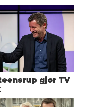
teensrup gjør TV
k