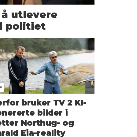
 å utlevere
l politiet
rfor bruker TV 2 KI-
nererte bilder i
tter Northug- og
rald Eia-reality