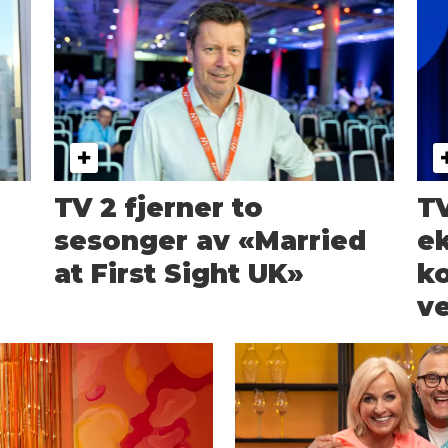
TV 2 fjerner to
T
sesonger av «Married
ek
at First Sight UK»
ko
ve