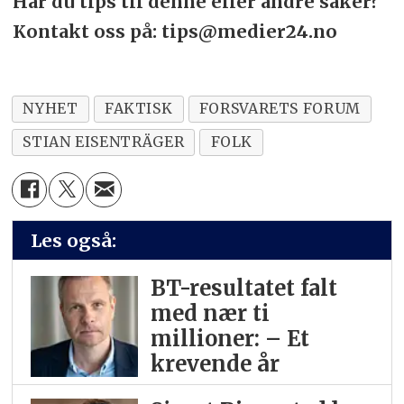
Har du tips til denne eller andre saker?
Kontakt oss på: tips@medier24.no
NYHET
FAKTISK
FORSVARETS FORUM
STIAN EISENTRÄGER
FOLK
Les også:
BT-resultatet falt
med nær ti
millioner: – Et
krevende år