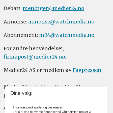
Debatt:
meninger@medier24.no
Annonse:
annonse@watchmedia.no
Abonnement:
m24@watchmedia.no
For andre henvendelser,
firmapost@medier24.no
.
Medier24 AS er medlem av
Fagpressen
.
Medier24 arbeider etter Vær Varsom-
Dine valg:
plakatens regler for god presseskikk.
Vi bruker KI-verktøy som ChatGPT,
Informasjonskapsler og personvern
For å gi deg relevante annonser på vårt nettsted bruker vi