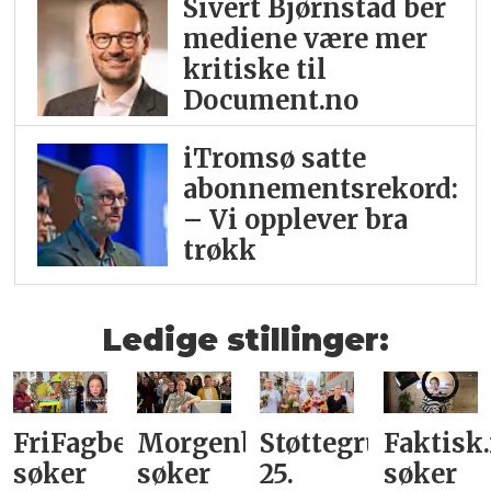
Sivert Bjørnstad ber
mediene være mer
kritiske til
Document.no
iTromsø satte
abonnementsrekord:
– Vi opplever bra
trøkk
Ledige stillinger:
FriFagbevegelse
Morgenbladet
Støttegruppa
Faktisk
søker
søker
25.
søker