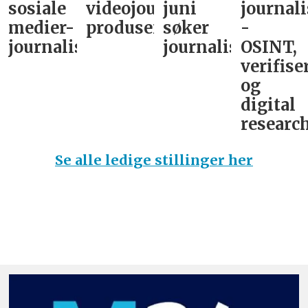
sosiale
videojournalist/podkast-
juni
journali
medier-
produsent
søker
-
journalist
journalist
OSINT,
verifise
og
digital
research
Se alle ledige stillinger her