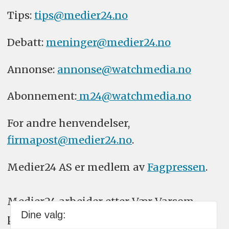
Tips:
tips@medier24.no
Debatt:
meninger@medier24.no
Annonse:
annonse@watchmedia.no
Abonnement:
m24@watchmedia.no
For andre henvendelser,
firmapost@medier24.no
.
Medier24 AS er medlem av
Fagpressen
.
Medier24 arbeider etter Vær Varsom-
Dine valg:
plakatens regler for god presseskikk.