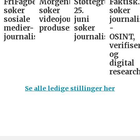
FriFagbevegelse
Morgenbladet
Støttegruppa
Faktisk
søker
søker
25.
søker
sosiale
videojournalist/podkast-
juni
journali
medier-
produsent
søker
-
journalist
journalist
OSINT,
verifise
og
digital
research
Se alle ledige stillinger her