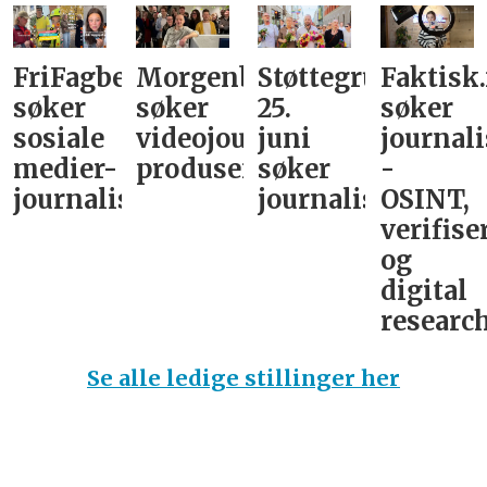
FriFagbevegelse
Morgenbladet
Støttegruppa
Faktisk
søker
søker
25.
søker
sosiale
videojournalist/podkast-
juni
journali
medier-
produsent
søker
-
journalist
journalist
OSINT,
verifise
og
digital
research
Se alle ledige stillinger her