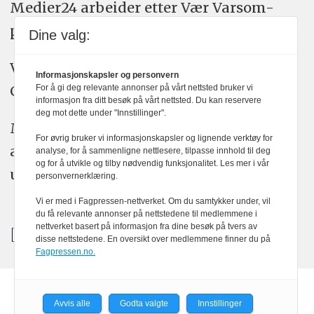
Medier24 arbeider etter Vær Varsom-
plakatens regler for god presseskikk.
Dine valg:
Vi bruker KI-verktøy som ChatGPT,
Informasjonskapsler og personvern
Claude, og Gemini i journalistikken vår.
For å gi deg relevante annonser på vårt nettsted bruker vi
informasjon fra ditt besøk på vårt nettsted. Du kan reservere
deg mot dette under "Innstillinger".
Medier24s redaksjon har alltid det fulle
For øvrig bruker vi informasjonskapsler og lignende verktøy for
ansvar for publisert innhold, med eller
analyse, for å sammenligne nettlesere, tilpasse innhold til deg
og for å utvikle og tilby nødvendig funksjonalitet. Les mer i vår
uten bruk av kunstig intelligens.
personvernerklæring.
Vi er med i Fagpressen-nettverket. Om du samtykker under, vil
du få relevante annonser på nettstedene til medlemmene i
nettverket basert på informasjon fra dine besøk på tvers av
disse nettstedene. En oversikt over medlemmene finner du på
Fagpressen.no.
Powered by Labrador CMS
Avvis alle
Godta valgte
Innstillinger