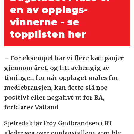
en av opplags­
vinnerne - se
topplisten her
– For eksempel har vi flere kampanjer
gjennom året, og litt avhengig av
timingen for når opplaget måles for
mediebransjen, kan dette slå noe
positivt eller negativt ut for BA,
forklarer Valland.
Sjefredaktør Frøy Gudbrandsen i BT
gleder seg over opplagstallene som ble