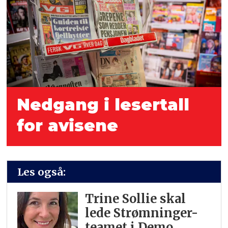
Nedgang i lesertall
for avisene
Les også:
Trine Sollie skal
lede Strømninger-
teamet i Demo