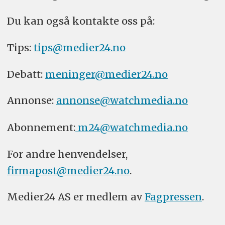
Du kan også kontakte oss på:
Tips:
tips@medier24.no
Debatt:
meninger@medier24.no
Annonse:
annonse@watchmedia.no
Abonnement:
m24@watchmedia.no
For andre henvendelser,
firmapost@medier24.no
.
Medier24 AS er medlem av
Fagpressen
.