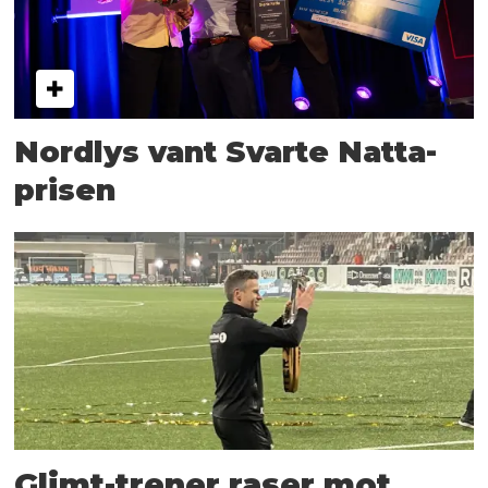
Nordlys vant Svarte Natta-
prisen
Glimt-trener raser mot