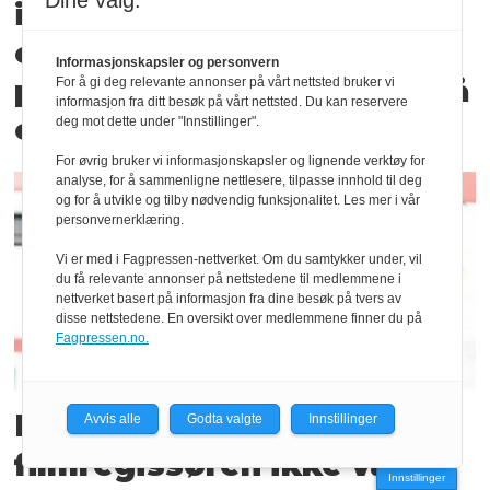
Dine valg:
iTromsø kom fra store tap
og halvert opplag - til 22
Informasjonskapsler og personvern
prosent flere abonnenter på
For å gi deg relevante annonser på vårt nettsted bruker vi
informasjon fra ditt besøk på vårt nettsted. Du kan reservere
ett år!
deg mot dette under "Innstillinger".
For øvrig bruker vi informasjonskapsler og lignende verktøy for
analyse, for å sammenligne nettlesere, tilpasse innhold til deg
og for å utvikle og tilby nødvendig funksjonalitet. Les mer i vår
personvernerklæring.
Vi er med i Fagpressen-nettverket. Om du samtykker under, vil
du få relevante annonser på nettstedene til medlemmene i
nettverket basert på informasjon fra dine besøk på tvers av
disse nettstedene. En oversikt over medlemmene finner du på
Fagpressen.no.
Myndighetene mente
Avvis alle
Godta valgte
Innstillinger
filmregissøren ikke var
Innstillinger