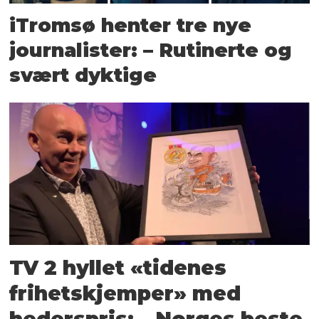
iTromsø henter tre nye
journalister: – Rutinerte og
svært dyktige
TV 2 hyllet «tidenes
frihetskjemper» med
hederspris: – Norges beste