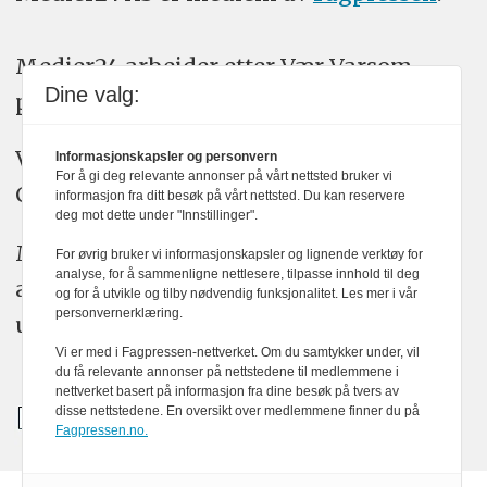
Medier24 arbeider etter Vær Varsom-
Dine valg:
plakatens regler for god presseskikk.
Vi bruker KI-verktøy som ChatGPT,
Informasjonskapsler og personvern
For å gi deg relevante annonser på vårt nettsted bruker vi
Claude, og Gemini i journalistikken vår.
informasjon fra ditt besøk på vårt nettsted. Du kan reservere
deg mot dette under "Innstillinger".
Medier24s redaksjon har alltid det fulle
For øvrig bruker vi informasjonskapsler og lignende verktøy for
analyse, for å sammenligne nettlesere, tilpasse innhold til deg
ansvar for publisert innhold, med eller
og for å utvikle og tilby nødvendig funksjonalitet. Les mer i vår
personvernerklæring.
uten bruk av kunstig intelligens.
Vi er med i Fagpressen-nettverket. Om du samtykker under, vil
du få relevante annonser på nettstedene til medlemmene i
nettverket basert på informasjon fra dine besøk på tvers av
disse nettstedene. En oversikt over medlemmene finner du på
Fagpressen.no.