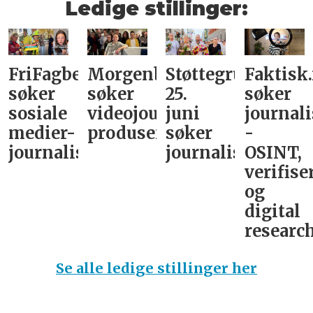
Ledige stillinger:
FriFagbevegelse
Morgenbladet
Støttegruppa
Faktisk
søker
søker
25.
søker
sosiale
videojournalist/podkast-
juni
journali
medier-
produsent
søker
-
journalist
journalist
OSINT,
verifise
og
digital
research
Se alle ledige stillinger her