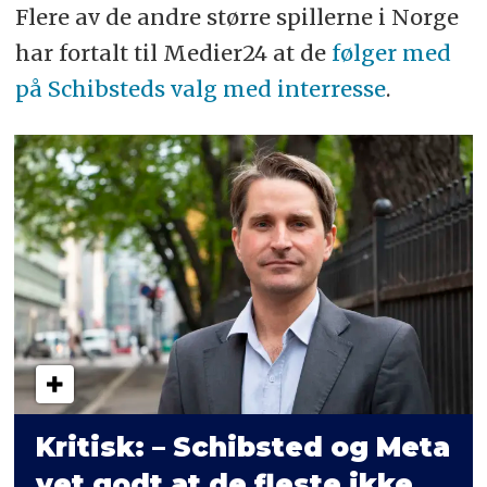
Flere av de andre større spillerne i Norge
har fortalt til Medier24 at de
følger med
på Schibsteds valg med interresse
.
Kritisk: – Schibsted og Meta
vet godt at de fleste ikke