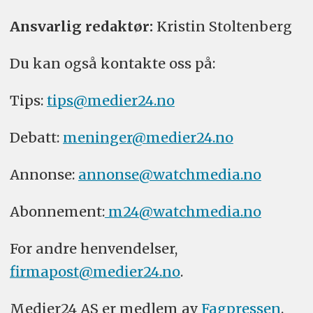
Ansvarlig redaktør:
Kristin Stoltenberg
Du kan også kontakte oss på:
Tips:
tips@medier24.no
Debatt:
meninger@medier24.no
Annonse:
annonse@watchmedia.no
Abonnement:
m24@watchmedia.no
For andre henvendelser,
firmapost@medier24.no
.
Medier24 AS er medlem av
Fagpressen
.