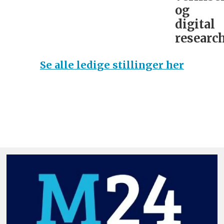
og
digital
research
Se alle ledige stillinger her