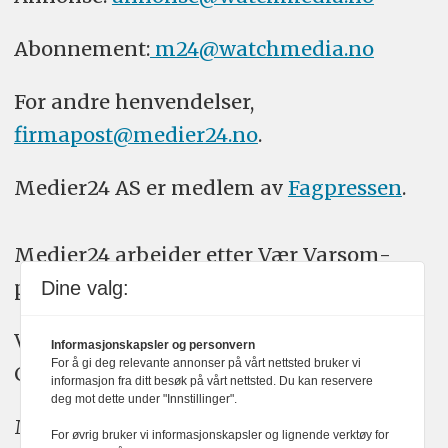
Abonnement:
m24@watchmedia.no
For andre henvendelser,
firmapost@medier24.no
.
Medier24 AS er medlem av
Fagpressen
.
Medier24 arbeider etter Vær Varsom-
plakatens regler for god presseskikk.
Dine valg:
Vi bruker KI-verktøy som ChatGPT,
Informasjonskapsler og personvern
For å gi deg relevante annonser på vårt nettsted bruker vi
Claude, og Gemini i journalistikken vår.
informasjon fra ditt besøk på vårt nettsted. Du kan reservere
deg mot dette under "Innstillinger".
Medier24s redaksjon har alltid det fulle
For øvrig bruker vi informasjonskapsler og lignende verktøy for