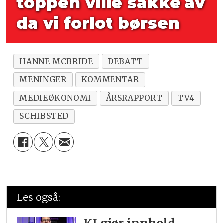
toppen ville sakke
av
da vi forlot børsen
HANNE MCBRIDE
DEBATT
MENINGER
KOMMENTAR
MEDIEØKONOMI
ÅRSRAPPORT
TV4
SCHIBSTED
Les også: