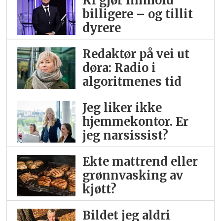
KI gjør innhold
billigere – og tillit
dyrere
Redaktør på vei ut
døra: Radio i
algoritmenes tid
Jeg liker ikke
hjemme­kontor. Er
jeg narsissist?
Ekte mattrend eller
grønnvasking av
kjøtt?
Bildet jeg aldri