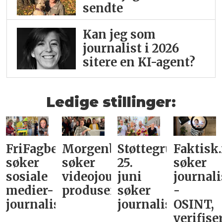
sendte
Kan jeg som
journalist i 2026
sitere en KI-agent?
Ledige stillinger:
FriFagbevegelse
Morgenbladet
Støttegruppa
Faktisk
søker
søker
25.
søker
sosiale
videojournalist/podkast-
juni
journali
medier-
produsent
søker
-
journalist
journalist
OSINT,
verifise