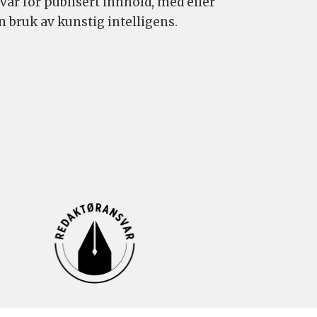
var for publisert innhold, med eller
n bruk av kunstig intelligens.