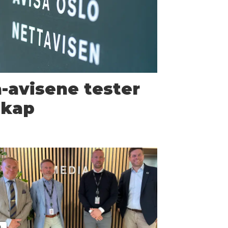
-avisene tester
skap