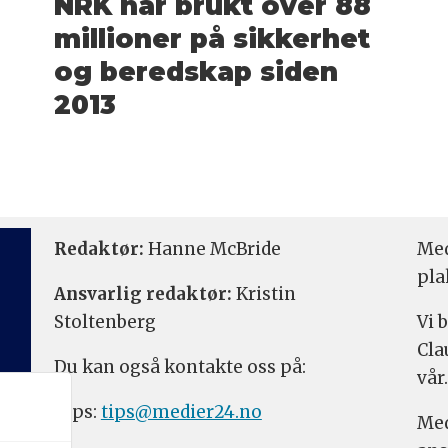
NRK har brukt over 88
millioner på sikkerhet
og beredskap siden
2013
Redaktør:
Hanne McBride
Med
pla
Ansvarlig redaktør:
Kristin
Stoltenberg
Vi 
Cla
Du kan også kontakte oss på:
vår.
Tips:
tips@medier24.no
Med