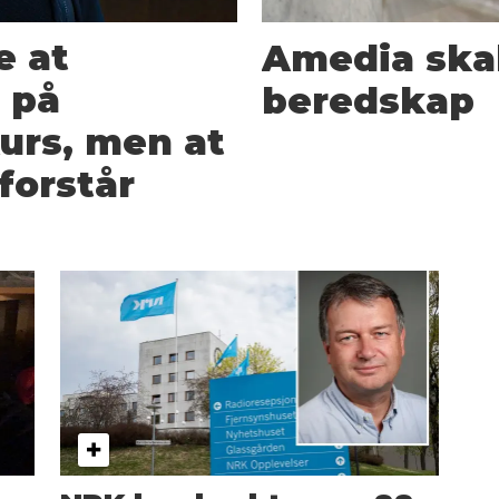
e at
Amedia skal
 på
beredskap
kurs, men at
 forstår