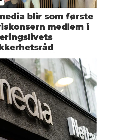
edia blir som første
viskonsern medlem i
ringslivets
kkerhetsråd