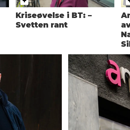
Kriseøvelse i BT: –
Am
p
Svetten rant
a
Næ
Si