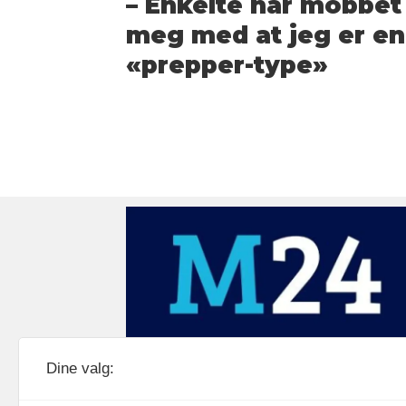
– Enkelte har mobbet
meg med at jeg er en
«prepper-type»
Medier24 drives av Medier24 AS.
Dine valg:
Organisasjonsnummer: 815 450 132
Personvern/cookies