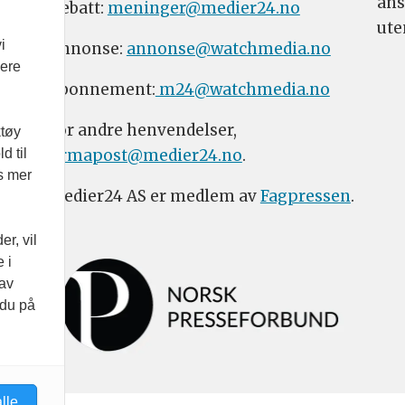
ans
Debatt:
meninger@medier24.no
ute
i
Annonse:
annonse@watchmedia.no
vere
Abonnement:
m24@watchmedia.no
For andre henvendelser,
ktøy
firmapost@medier24.no
.
d til
es mer
Medier24 AS er medlem av
Fagpressen
.
r, vil
 i
 av
 du på
lle