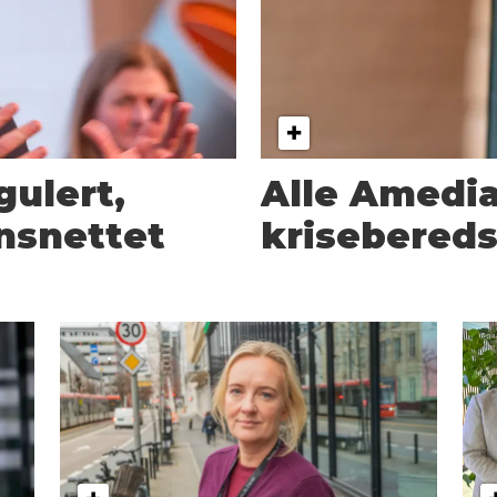
gulert,
Alle Amedia
nsnettet
krisebered