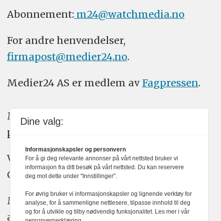
Abonnement:
m24@watchmedia.no
For andre henvendelser,
firmapost@medier24.no
.
Medier24 AS er medlem av
Fagpressen
.
Medier24 arbeider etter Vær Varsom-
Dine valg:
plakatens regler for god presseskikk.
Informasjonskapsler og personvern
Vi bruker KI-verktøy som ChatGPT,
For å gi deg relevante annonser på vårt nettsted bruker vi
informasjon fra ditt besøk på vårt nettsted. Du kan reservere
Claude, og Gemini i journalistikken vår.
deg mot dette under "Innstillinger".
For øvrig bruker vi informasjonskapsler og lignende verktøy for
Medier24s redaksjon har alltid det fulle
analyse, for å sammenligne nettlesere, tilpasse innhold til deg
og for å utvikle og tilby nødvendig funksjonalitet. Les mer i vår
ansvar for publisert innhold, med eller
personvernerklæring.