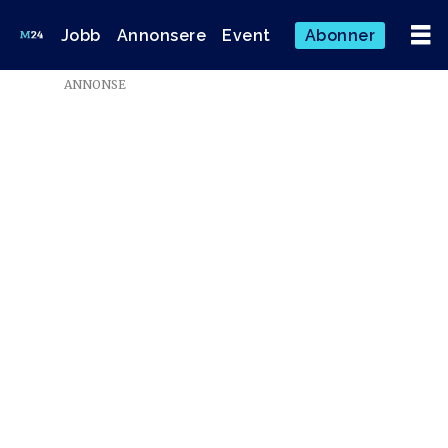
Jobb
Annonsere
Event
Abonner
Emne:
ANNONSE
morten
langfeldt
dahlback