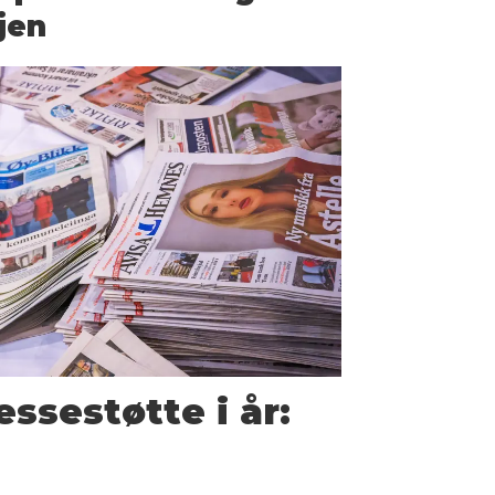
jen
essestøtte i år: