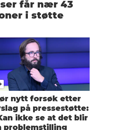
ser får nær 43
oner i støtte
ør nytt forsøk etter
slag på presse­støtte:
Kan ikke se at det blir
 problem­stilling