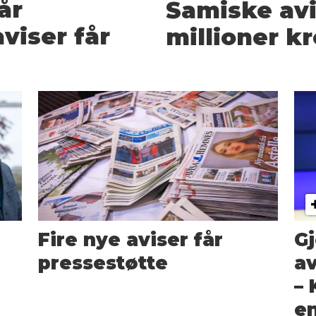
år
Samiske avi
aviser får
millioner kr
Fire nye aviser får
Gj
pressestøtte
av
– 
en