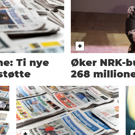
e: Ti nye
Øker NRK-b
støtte
268 million