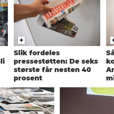
Slik fordeles
Så
li
pressestøtten: De seks
k
største får nesten 40
Am
prosent
mi