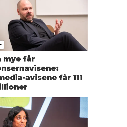
 mye får
onsernavisene:
edia-avisene får 111
llioner