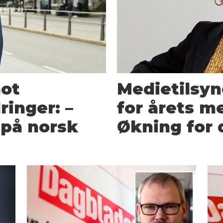
mot
Medietilsy
ringer: –
for årets m
 på norsk
Økning for 