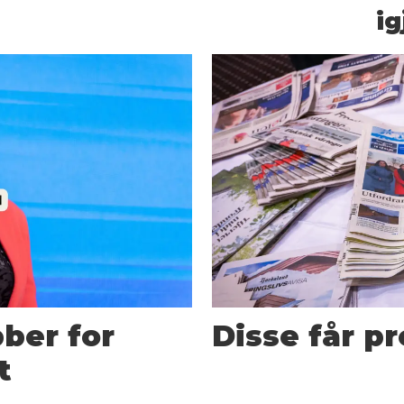
ig
bber for
Disse får pr
t