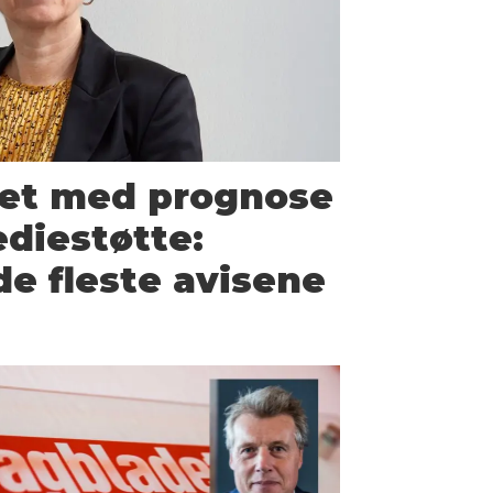
net med prognose
ediestøtte:
de fleste avisene