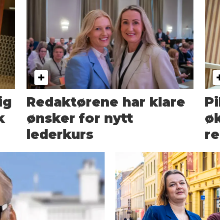
ig
Redaktørene har klare
Pi
k
ønsker for nytt
øk
lederkurs
re