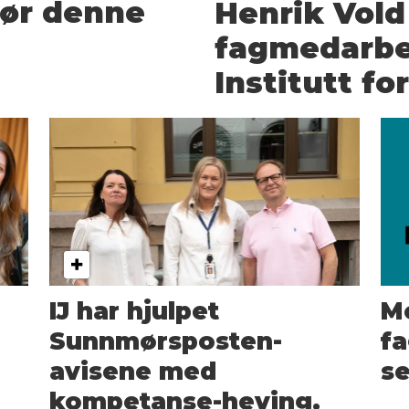
gjør denne
Henrik Vold
fagmedarbe
Institutt fo
IJ har hjulpet
Me
Sunnmørsposten-
fa
avisene med
se
kompetanse-heving.