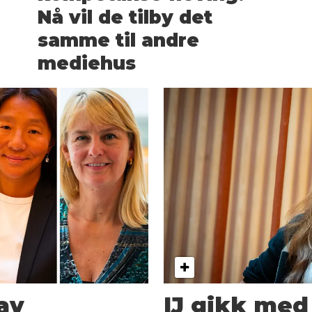
Nå vil de tilby det
samme til andre
mediehus
av
IJ gikk med 