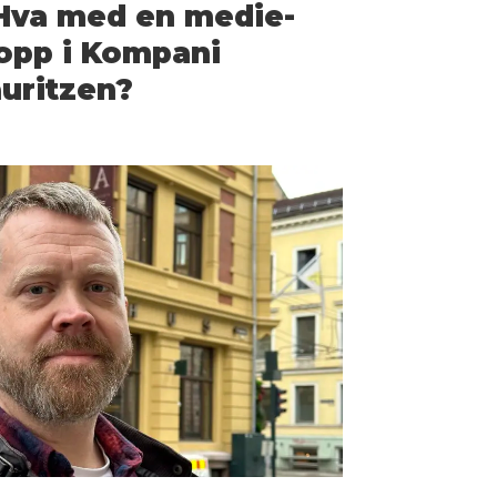
Hva med en medie-
opp i Kompani
uritzen?