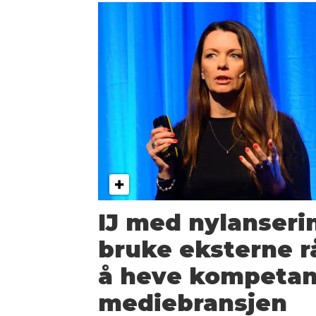
IJ med nylanserin
bruke eksterne r
å heve kompetan
mediebransjen