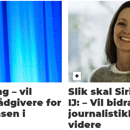
g – vil
Slik skal Si
ådgivere for
IJ: – Vil bidr
sen i
journalisti
videre