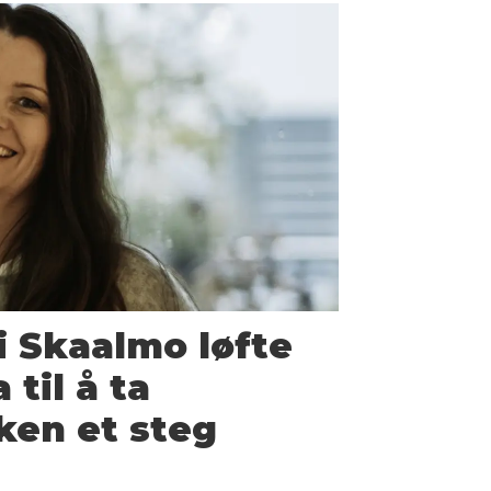
ri Skaalmo løfte
a til å ta
kken et steg