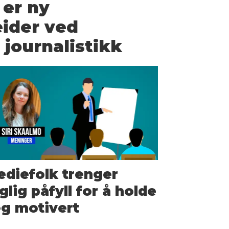
 er ny
ider ved
r journalistikk
diefolk trenger
glig påfyll for å holde
g motivert