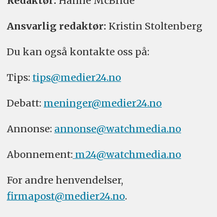
Redaktør:
Hanne McBride
Ansvarlig redaktør:
Kristin Stoltenberg
Du kan også kontakte oss på:
Tips:
tips@medier24.no
Debatt:
meninger@medier24.no
Annonse:
annonse@watchmedia.no
Abonnement:
m24@watchmedia.no
For andre henvendelser,
firmapost@medier24.no
.