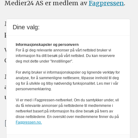
Medier24 AS er medlem av
Fagpressen
.
Medier24 arbeider etter Vær Varsom-
Dine valg:
plakatens regler for god presseskikk.
Informasjonskapsler og personvern
Vi bruker KI-verktøy som ChatGPT,
For å gi deg relevante annonser på vårt nettsted bruker vi
informasjon fra ditt besøk på vårt nettsted. Du kan reservere
Claude, og Gemini i journalistikken vår.
deg mot dette under "Innstillinger".
For øvrig bruker vi informasjonskapsler og lignende verktøy for
Medier24s redaksjon har alltid det fulle
analyse, for å sammenligne nettlesere, tilpasse innhold til deg
og for å utvikle og tilby nødvendig funksjonalitet. Les mer i vår
ansvar for publisert innhold, med eller
personvernerklæring.
uten bruk av kunstig intelligens.
Vi er med i Fagpressen-nettverket. Om du samtykker under, vil
du få relevante annonser på nettstedene til medlemmene i
nettverket basert på informasjon fra dine besøk på tvers av
disse nettstedene. En oversikt over medlemmene finner du på
Fagpressen.no.